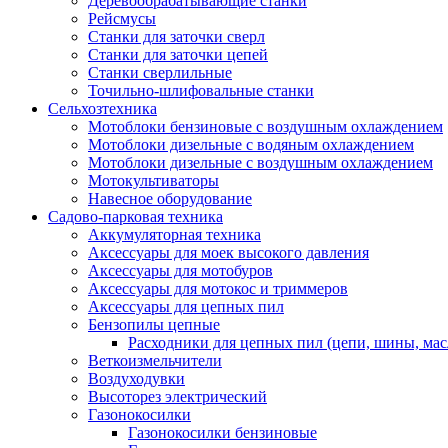
Деревообрабатывающие станки
Рейсмусы
Станки для заточки сверл
Станки для заточки цепей
Станки сверлильные
Точильно-шлифовальные станки
Сельхозтехника
Мотоблоки бензиновые с воздушным охлаждением
Мотоблоки дизельные с водяным охлаждением
Мотоблоки дизельные с воздушным охлаждением
Мотокультиваторы
Навесное оборудование
Садово-парковая техника
Аккумуляторная техника
Аксессуары для моек высокого давления
Аксессуары для мотобуров
Аксессуары для мотокос и триммеров
Аксессуары для цепных пил
Бензопилы цепные
Расходники для цепных пил (цепи, шины, мас
Веткоизмельчители
Воздуходувки
Высоторез электрический
Газонокосилки
Газонокосилки бензиновые