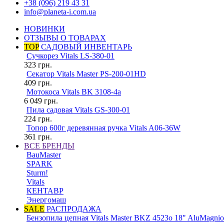
+38 (096) 219 43 31
info@planeta-i.com.ua
НОВИНКИ
ОТЗЫВЫ О ТОВАРАХ
TOP
САДОВЫЙ ИНВЕНТАРЬ
Сучкорез Vitals LS-380-01
323
грн.
Секатор Vitals Master PS-200-01HD
409
грн.
Мотокоса Vitals BK 3108-4a
6 049
грн.
Пила садовая Vitals GS-300-01
224
грн.
Топор 600г деревянная ручка Vitals A06-36W
361
грн.
ВСЕ БРЕНДЫ
BauMaster
SPARK
Sturm!
Vitals
КЕНТАВР
Энергомаш
SALE
РАСПРОДАЖА
Бензопила цепная Vitals Master BKZ 4523o 18" AluMagnio