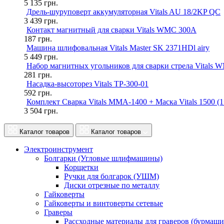
5 135
грн.
Дрель-шуруповерт аккумуляторная Vitals AU 18/2KP QC
3 439
грн.
Контакт магнитный для сварки Vitals WMC 300A
187
грн.
Машина шлифовальная Vitals Master SK 2371HDl airy
5 449
грн.
Набор магнитных угольников для сварки стрела Vitals 
281
грн.
Насадка-высоторез Vitals TP-300-01
592
грн.
Комплект Сварка Vitals MMA-1400 + Маска Vitals 1500 (1
3 504
грн.
Каталог товаров
Каталог товаров
Электроинструмент
Болгарки (Угловые шлифмашины)
Корщетки
Ручки для болгарок (УШМ)
Диски отрезные по металлу
Гайковерты
Гайковерты и винтоверты сетевые
Граверы
Рассходные материалы для граверов (бурмаши