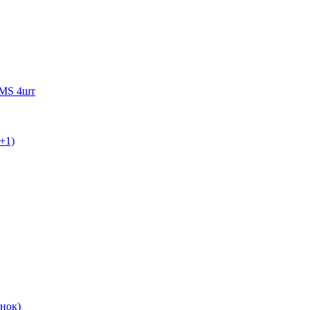
WMS 4шт
+1)
нок)