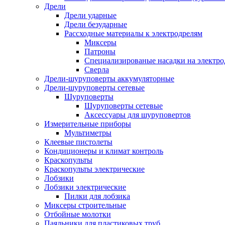
Дрели
Дрели ударные
Дрели безударные
Рассходные материалы к электродрелям
Миксеры
Патроны
Специализированые насадки на электро
Сверла
Дрели-шуруповерты аккумуляторные
Дрели-шуруповерты сетевые
Шуруповерты
Шуруповерты сетевые
Аксессуары для шуруповертов
Измерительные приборы
Мультиметры
Клеевые пистолеты
Кондиционеры и климат контроль
Краскопульты
Краскопульты электрические
Лобзики
Лобзики электрические
Пилки для лобзика
Миксеры строительные
Отбойные молотки
Паяльники для пластиковых труб