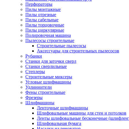
Перфораторы
Пилы монтажные
Пилы отрезные
Пилы сабельные
Пилы торцовочные
Пилы циркулярные
Полировочная машина
Пылесосы строительные
Строительные пылесосы
Аксессуары для строительных пылесосов
Рубанки
Станки для заточки сверл
Станки сверлильные
Степлеры
Строительные миксеры
Угловые шлифмашины
Удлиннители
Фены строительные
Фрезеры
Шлифмашины
Ленточные шлифмашины
Шлифовальные машины для стен и потолков
Ленты шлифовальные бесконечные (шлифлен
Шлифовальная бумага
Насадки на реноватор