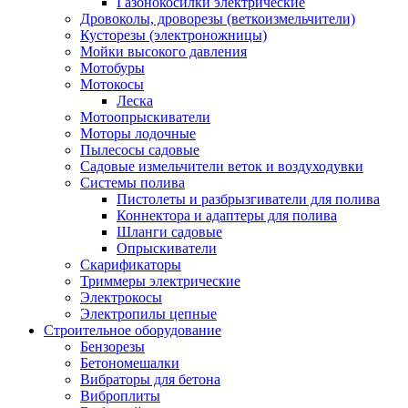
Газонокосилки электрические
Дровоколы, дроворезы (веткоизмельчители)
Кусторезы (электроножницы)
Мойки высокого давления
Мотобуры
Мотокосы
Леска
Мотоопрыскиватели
Моторы лодочные
Пылесосы садовые
Садовые измельчители веток и воздуходувки
Системы полива
Пистолеты и разбрызгиватели для полива
Коннектора и адаптеры для полива
Шланги садовые
Опрыскиватели
Скарификаторы
Триммеры электрические
Электрокосы
Электропилы цепные
Строительное оборудование
Бензорезы
Бетономешалки
Вибраторы для бетона
Виброплиты