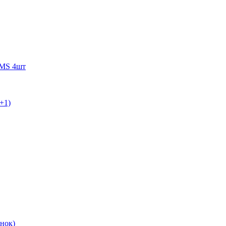
WMS 4шт
+1)
нок)