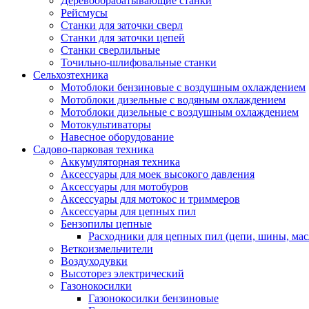
Деревообрабатывающие станки
Рейсмусы
Станки для заточки сверл
Станки для заточки цепей
Станки сверлильные
Точильно-шлифовальные станки
Сельхозтехника
Мотоблоки бензиновые с воздушным охлаждением
Мотоблоки дизельные с водяным охлаждением
Мотоблоки дизельные с воздушным охлаждением
Мотокультиваторы
Навесное оборудование
Садово-парковая техника
Аккумуляторная техника
Аксессуары для моек высокого давления
Аксессуары для мотобуров
Аксессуары для мотокос и триммеров
Аксессуары для цепных пил
Бензопилы цепные
Расходники для цепных пил (цепи, шины, мас
Веткоизмельчители
Воздуходувки
Высоторез электрический
Газонокосилки
Газонокосилки бензиновые