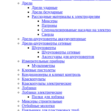
Дрели
Дрели ударные
Дрели безударные
Рассходные материалы к электродрелям
Миксеры
Патроны
Специализированые насадки на электро
Сверла
Дрели-шуруповерты аккумуляторные
Дрели-шуруповерты сетевые
Шуруповерты
Шуруповерты сетевые
Аксессуары для шуруповертов
Измерительные приборы
Мультиметры
Клеевые пистолеты
Кондиционеры и климат контроль
Краскопульты
Краскопульты электрические
Лобзики
Лобзики электрические
Пилки для лобзика
Миксеры строительные
Отбойные молотки
Паяльники для пластиковых труб