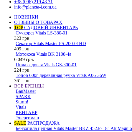
+38 (096) 219 43 31
info@planeta-i.com.ua
НОВИНКИ
ОТЗЫВЫ О ТОВАРАХ
TOP
САДОВЫЙ ИНВЕНТАРЬ
Сучкорез Vitals LS-380-01
323
грн.
Секатор Vitals Master PS-200-01HD
409
грн.
Мотокоса Vitals BK 3108-4a
6 049
грн.
Пила садовая Vitals GS-300-01
224
грн.
Топор 600г деревянная ручка Vitals A06-36W
361
грн.
ВСЕ БРЕНДЫ
BauMaster
SPARK
Sturm!
Vitals
КЕНТАВР
Энергомаш
SALE
РАСПРОДАЖА
Бензопила цепная Vitals Master BKZ 4523o 18" AluMagnio