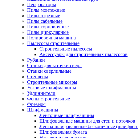
Перфораторы
Пилы монтажные
Пилы отрезные
Пилы сабельные
Пилы торцовочные
Пилы циркулярные
Полировочная машина
Пылесосы строительные
Строительные пылесосы
Аксессуары для строительных пылесосов
Рубанки
Станки для заточки сверл
Станки сверлильные
Степлеры
Строительные миксеры
Угловые шлифмашины
Удлиннители
Фены строительные
Фрезеры
Шлифмашины
Ленточные шлифмашины
Шлифовальные машины для стен и потолков
Ленты шлифовальные бесконечные (шлифлен
Шлифовальная бумага
Насадки на реноватор