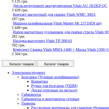
5 135
грн.
Дрель-шуруповерт аккумуляторная Vitals AU 18/2KP QC
3 439
грн.
Контакт магнитный для сварки Vitals WMC 300A
187
грн.
Машина шлифовальная Vitals Master SK 2371HDl airy
5 449
грн.
Набор магнитных угольников для сварки стрела Vitals 
281
грн.
Насадка-высоторез Vitals TP-300-01
592
грн.
Комплект Сварка Vitals MMA-1400 + Маска Vitals 1500 (1
3 504
грн.
Каталог товаров
Каталог товаров
Электроинструмент
Болгарки (Угловые шлифмашины)
Корщетки
Ручки для болгарок (УШМ)
Диски отрезные по металлу
Гайковерты
Гайковерты и винтоверты сетевые
Граверы
Рассходные материалы для граверов (бурмаши