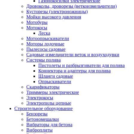
Газонокосилки электрические
Дровоколы, дроворезы (веткоизмельчители)
Кусторезы (электроножницы)
Мойки высокого давления
Мотобуры
Мотокосы
Леска
Мотоопрыскиватели
Моторы лодочные
Пылесосы садовые
Садовые измельчители веток и воздуходувки
Системы полива
Пистолеты и разбрызгиватели для полива
Коннектора и адаптеры для полива
Шланги садовые
Опрыскиватели
Скарификаторы
Триммеры электрические
Электрокосы
Электропилы цепные
Строительное оборудование
Бензорезы
Бетономешалки
Вибраторы для бетона
Виброплиты