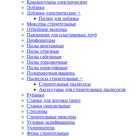
Краскопульты электрические
Лобзики
Лобзики электрические
+
Пилки для лобзика
Миксеры строительные
Отбойные молотки
Паяльники для пластиковых труб
Перфораторы
Пилы монтажные
Пилы отрезные
Пилы сабельные
Пилы торцовочные
Пилы циркулярные
Полировочная машина
Пылесосы строительные
+
Строительные пылесосы
Аксессуары для строительных пылесосов
Рубанки
Станки для заточки сверл
Станки сверлильные
Степлеры
Строительные миксеры
Угловые шлифмашины
Удлиннители
Фены строительные