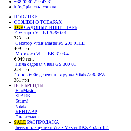
+38 (096) 219 43 31
info@planeta-i.com.ua
НОВИНКИ
ОТЗЫВЫ О ТОВАРАХ
TOP
САДОВЫЙ ИНВЕНТАРЬ
Сучкорез Vitals LS-380-01
323
грн.
Секатор Vitals Master PS-200-01HD
409
грн.
Мотокоса Vitals BK 3108-4a
6 049
грн.
Пила садовая Vitals GS-300-01
224
грн.
Топор 600г деревянная ручка Vitals A06-36W
361
грн.
ВСЕ БРЕНДЫ
BauMaster
SPARK
Sturm!
Vitals
КЕНТАВР
Энергомаш
SALE
РАСПРОДАЖА
Бензопила цепная Vitals Master BKZ 4523o 18"