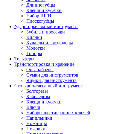
Длинногубцы
Клещи и кусачки
Набор ШГИ
Плоскогубцы
Ударно-рычажный инструмент
Зубила и просечки
Киянки
Кувалды и гвоздодеры
Молотки
Топоры
Тельферы
Транспортировка и хранение
Органайзеры
Сумки для инструментов
Ящики для инструмента
Столярно-слесарный инструмент
Болторезы
Кабелерезы
Клещи и кусачки
Ключи
Наборы шестигранных ключей
Напильники
Ножницы
Ножовки