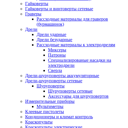
Гайковерты
Гайковерты и винтоверты сетевые
Граверы
Рассходные материалы для граверов
(бурмашинок)
Дрели
Дрели ударные
Дрели безударные
Рассходные материалы к электродрелям
Миксеры
Патроны
Специализированые насадки на
электродрели
Сверла
Дрели-шуруповерты аккумуляторные
Дрели-шуруповерты сетевые
Шуруповерты
Шуруповерты сетевые
Аксессуары для шуруповертов
Измерительные приборы
Мультиметры
Клеевые пистолеты
Кондиционеры и климат контроль
Краскопульты
Краскопульты электрические