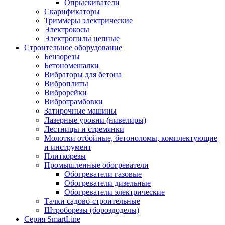
Опрыскиватели
Скарификаторы
Триммеры электрические
Электрокосы
Электропилы цепные
Строительное оборудование
Бензорезы
Бетономешалки
Вибраторы для бетона
Виброплиты
Виброрейки
Вибротрамбовки
Затирочные машины
Лазерные уровни (нивелиры)
Лестницы и стремянки
Молотки отбойные, бетоноломы, комплектующие
и инструмент
Плиткорезы
Промышленные обогреватели
Обогреватели газовые
Обогреватели дизельные
Обогреватели электрические
Тачки садово-строительные
Штроборезы (бороздоделы)
Серия SmartLine