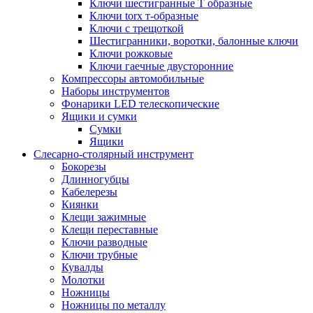
Ключи шестигранные Т образные
Ключи torx т-образные
Ключи с трещоткой
Шестигранники, воротки, балонные ключи
Ключи рожковые
Ключи гаечные двусторонние
Компрессоры автомобильные
Наборы инструментов
Фонарики LED телескопические
Ящики и сумки
Сумки
Ящики
Cлесарно-столярный инструмент
Бокорезы
Длинногубцы
Кабелерезы
Киянки
Клещи зажимные
Клещи переставные
Ключи разводные
Ключи трубные
Кувалды
Молотки
Ножницы
Ножницы по металлу