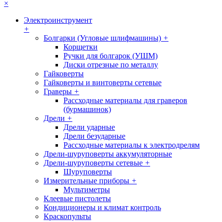
×
Электроинструмент
+
Болгарки (Угловые шлифмашины)
+
Корщетки
Ручки для болгарок (УШМ)
Диски отрезные по металлу
Гайковерты
Гайковерты и винтоверты сетевые
Граверы
+
Рассходные материалы для граверов
(бурмашинок)
Дрели
+
Дрели ударные
Дрели безударные
Рассходные материалы к электродрелям
Дрели-шуруповерты аккумуляторные
Дрели-шуруповерты сетевые
+
Шуруповерты
Измерительные приборы
+
Мультиметры
Клеевые пистолеты
Кондиционеры и климат контроль
Краскопульты