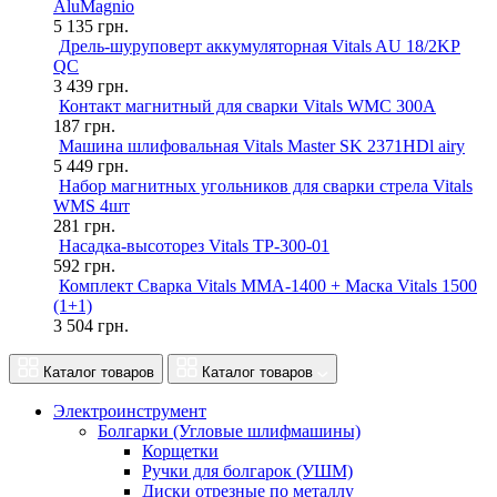
AluMagnio
5 135
грн.
Дрель-шуруповерт аккумуляторная Vitals AU 18/2KP
QC
3 439
грн.
Контакт магнитный для сварки Vitals WMC 300A
187
грн.
Машина шлифовальная Vitals Master SK 2371HDl airy
5 449
грн.
Набор магнитных угольников для сварки стрела Vitals
WMS 4шт
281
грн.
Насадка-высоторез Vitals TP-300-01
592
грн.
Комплект Сварка Vitals MMA-1400 + Маска Vitals 1500
(1+1)
3 504
грн.
Каталог товаров
Каталог товаров
Электроинструмент
Болгарки (Угловые шлифмашины)
Корщетки
Ручки для болгарок (УШМ)
Диски отрезные по металлу