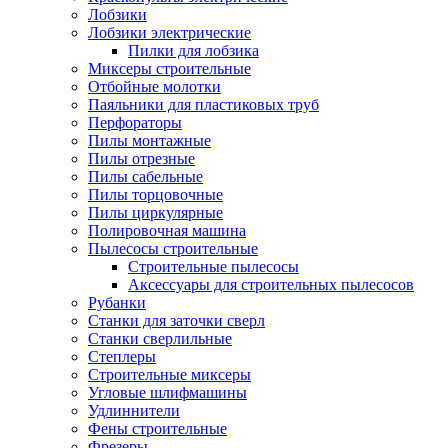
Лобзики
Лобзики электрические
Пилки для лобзика
Миксеры строительные
Отбойные молотки
Паяльники для пластиковых труб
Перфораторы
Пилы монтажные
Пилы отрезные
Пилы сабельные
Пилы торцовочные
Пилы циркулярные
Полировочная машина
Пылесосы строительные
Строительные пылесосы
Аксессуары для строительных пылесосов
Рубанки
Станки для заточки сверл
Станки сверлильные
Степлеры
Строительные миксеры
Угловые шлифмашины
Удлиннители
Фены строительные
Фрезеры