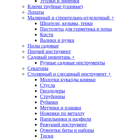
Уголки и линейки
Ключи трубные (газовые)
Лопаты
Малярный и строительно-отделочный
+
Шпатели, кельмы, терки
Пистолеты для герметика и пены
Кисти
Валики и ручки
Пилы садовые
Прочий инструмент
Садовый инвентарь
+
Ручные садовые инструменты
Секаторы
Столярный и слесарный инструмент
+
Молотки кувалды киянки
Стусла
Гвоздодеры
Струбцины
Рубанки
Метчики и плашки
Ножевки по металлу
Напильники и надфили
Режущий инструмент
Отвертки биты и наборы
Тиски