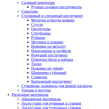
Садовый инвентарь
Ручные садовые инструменты
Секаторы
Столярный и слесарный инструмент
Молотки кувалды киянки
Стусла
Гвоздодеры
Струбцины
Рубанки
Метчики и плашки
Ножевки по металлу
Напильники и надфили
Режущий инструмент
Отвертки биты и наборы
Тиски
Ножевки по дереву
Шарнирно губцевый
Стамески
Крепежный инструмент
Сучкорезы, ножницы для живой изгороди
Топоры и колуны
Расходные материалы
Абразивные материалы
Аксессуары для рубанков и станков
Аксессуары для точильных станков