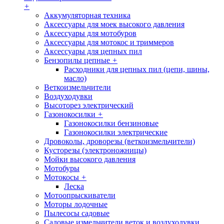
+
Аккумуляторная техника
Аксессуары для моек высокого давления
Аксессуары для мотобуров
Аксессуары для мотокос и триммеров
Аксессуары для цепных пил
Бензопилы цепные
+
Расходники для цепных пил (цепи, шины,
масло)
Веткоизмельчители
Воздуходувки
Высоторез электрический
Газонокосилки
+
Газонокосилки бензиновые
Газонокосилки электрические
Дровоколы, дроворезы (веткоизмельчители)
Кусторезы (электроножницы)
Мойки высокого давления
Мотобуры
Мотокосы
+
Леска
Мотоопрыскиватели
Моторы лодочные
Пылесосы садовые
Садовые измельчители веток и воздуходувки