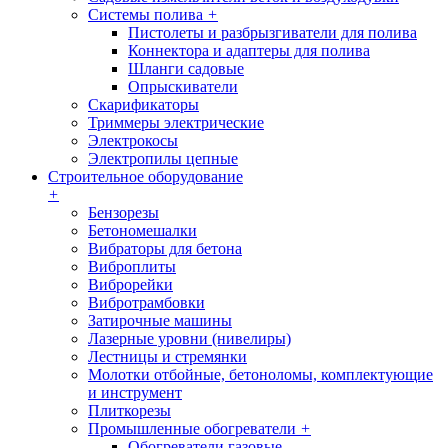
Системы полива
+
Пистолеты и разбрызгиватели для полива
Коннектора и адаптеры для полива
Шланги садовые
Опрыскиватели
Скарификаторы
Триммеры электрические
Электрокосы
Электропилы цепные
Строительное оборудование
+
Бензорезы
Бетономешалки
Вибраторы для бетона
Виброплиты
Виброрейки
Вибротрамбовки
Затирочные машины
Лазерные уровни (нивелиры)
Лестницы и стремянки
Молотки отбойные, бетоноломы, комплектующие
и инструмент
Плиткорезы
Промышленные обогреватели
+
Обогреватели газовые