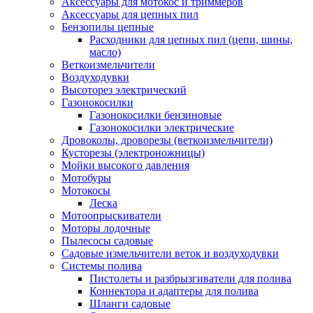
Аксессуары для мотокос и триммеров
Аксессуары для цепных пил
Бензопилы цепные
Расходники для цепных пил (цепи, шины,
масло)
Веткоизмельчители
Воздуходувки
Высоторез электрический
Газонокосилки
Газонокосилки бензиновые
Газонокосилки электрические
Дровоколы, дроворезы (веткоизмельчители)
Кусторезы (электроножницы)
Мойки высокого давления
Мотобуры
Мотокосы
Леска
Мотоопрыскиватели
Моторы лодочные
Пылесосы садовые
Садовые измельчители веток и воздуходувки
Системы полива
Пистолеты и разбрызгиватели для полива
Коннектора и адаптеры для полива
Шланги садовые