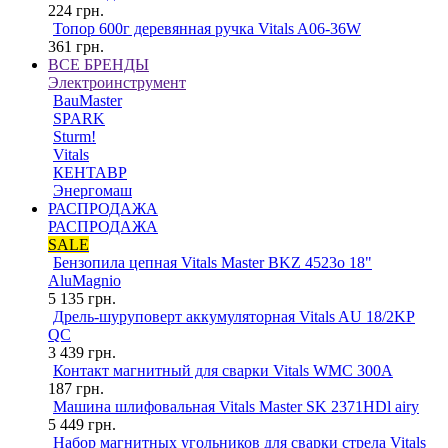
224
грн.
Топор 600г деревянная ручка Vitals A06-36W
361
грн.
ВСЕ БРЕНДЫ
Электроинструмент
BauMaster
SPARK
Sturm!
Vitals
КЕНТАВР
Энергомаш
РАСПРОДАЖА
РАСПРОДАЖА
SALE
Бензопила цепная Vitals Master BKZ 4523o 18"
AluMagnio
5 135
грн.
Дрель-шуруповерт аккумуляторная Vitals AU 18/2KP
QC
3 439
грн.
Контакт магнитный для сварки Vitals WMC 300A
187
грн.
Машина шлифовальная Vitals Master SK 2371HDl airy
5 449
грн.
Набор магнитных угольников для сварки стрела Vitals