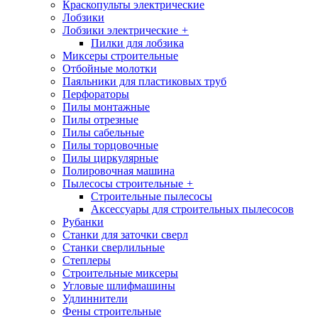
Краскопульты электрические
Лобзики
Лобзики электрические
+
Пилки для лобзика
Миксеры строительные
Отбойные молотки
Паяльники для пластиковых труб
Перфораторы
Пилы монтажные
Пилы отрезные
Пилы сабельные
Пилы торцовочные
Пилы циркулярные
Полировочная машина
Пылесосы строительные
+
Строительные пылесосы
Аксессуары для строительных пылесосов
Рубанки
Станки для заточки сверл
Станки сверлильные
Степлеры
Строительные миксеры
Угловые шлифмашины
Удлиннители
Фены строительные