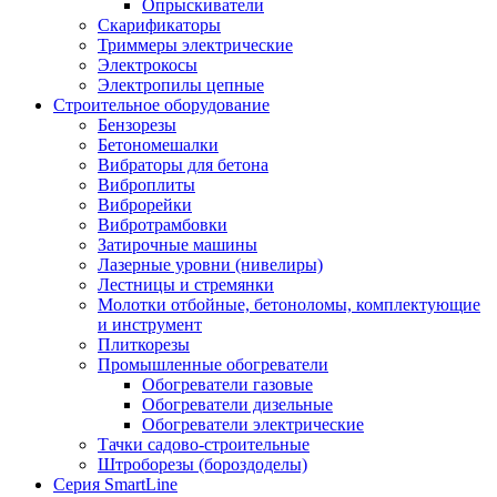
Опрыскиватели
Скарификаторы
Триммеры электрические
Электрокосы
Электропилы цепные
Строительное оборудование
Бензорезы
Бетономешалки
Вибраторы для бетона
Виброплиты
Виброрейки
Вибротрамбовки
Затирочные машины
Лазерные уровни (нивелиры)
Лестницы и стремянки
Молотки отбойные, бетоноломы, комплектующие
и инструмент
Плиткорезы
Промышленные обогреватели
Обогреватели газовые
Обогреватели дизельные
Обогреватели электрические
Тачки садово-строительные
Штроборезы (бороздоделы)
Серия SmartLine