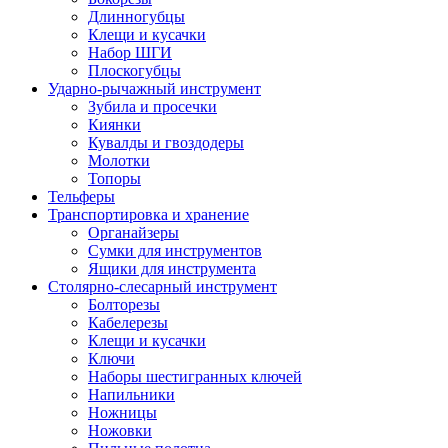
Длинногубцы
Клещи и кусачки
Набор ШГИ
Плоскогубцы
Ударно-рычажный инструмент
Зубила и просечки
Киянки
Кувалды и гвоздодеры
Молотки
Топоры
Тельферы
Транспортировка и хранение
Органайзеры
Сумки для инструментов
Ящики для инструмента
Столярно-слесарный инструмент
Болторезы
Кабелерезы
Клещи и кусачки
Ключи
Наборы шестигранных ключей
Напильники
Ножницы
Ножовки