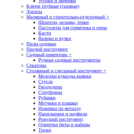
Уголки и линейки
Ключи трубные (газовые)
Лопаты
Малярный и строительно-отделочный
+
Шпатели, кельмы, терки
Пистолеты для герметика и пены
Кисти
Валики и ручки
Пилы садовые
Прочий инструмент
Садовый инвентарь
+
Ручные садовые инструменты
Секаторы
Столярный и слесарный инструмент
+
Молотки кувалды киянки
Стусла
Гвоздодеры
Струбцины
Рубанки
Метчики и плашки
Ножевки по металлу
Напильники и надфили
Режущий инструмент
Отвертки биты и наборы
Тиски