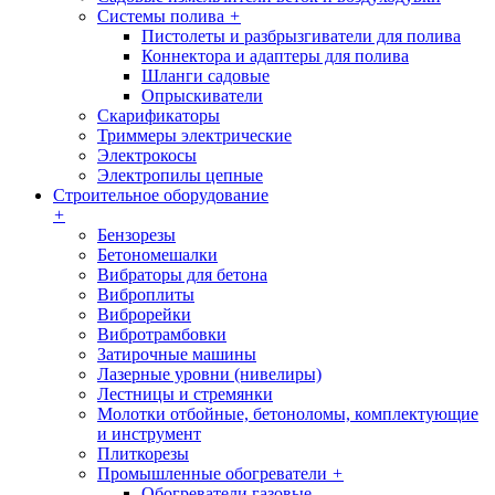
Системы полива
+
Пистолеты и разбрызгиватели для полива
Коннектора и адаптеры для полива
Шланги садовые
Опрыскиватели
Скарификаторы
Триммеры электрические
Электрокосы
Электропилы цепные
Строительное оборудование
+
Бензорезы
Бетономешалки
Вибраторы для бетона
Виброплиты
Виброрейки
Вибротрамбовки
Затирочные машины
Лазерные уровни (нивелиры)
Лестницы и стремянки
Молотки отбойные, бетоноломы, комплектующие
и инструмент
Плиткорезы
Промышленные обогреватели
+
Обогреватели газовые