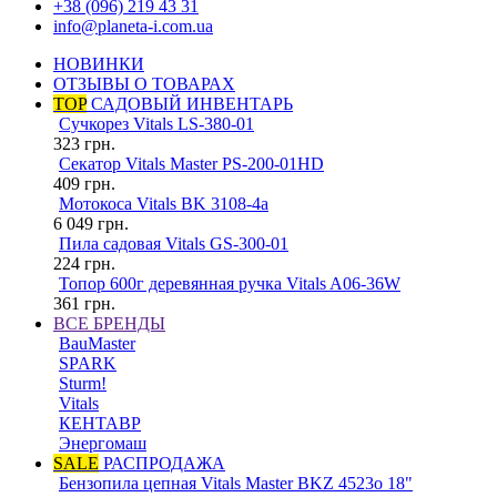
+38 (096) 219 43 31
info@planeta-i.com.ua
НОВИНКИ
ОТЗЫВЫ О ТОВАРАХ
TOP
САДОВЫЙ ИНВЕНТАРЬ
Сучкорез Vitals LS-380-01
323
грн.
Секатор Vitals Master PS-200-01HD
409
грн.
Мотокоса Vitals BK 3108-4a
6 049
грн.
Пила садовая Vitals GS-300-01
224
грн.
Топор 600г деревянная ручка Vitals A06-36W
361
грн.
ВСЕ БРЕНДЫ
BauMaster
SPARK
Sturm!
Vitals
КЕНТАВР
Энергомаш
SALE
РАСПРОДАЖА
Бензопила цепная Vitals Master BKZ 4523o 18"