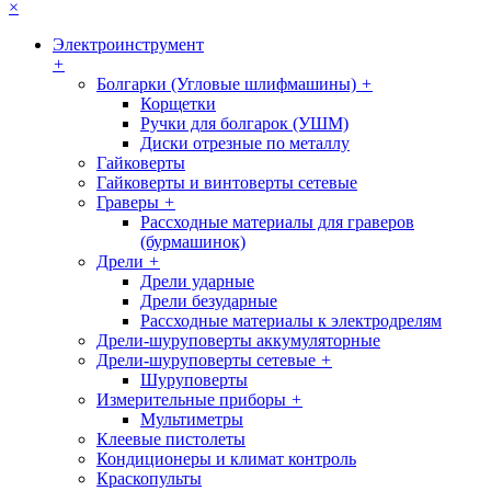
×
Электроинструмент
+
Болгарки (Угловые шлифмашины)
+
Корщетки
Ручки для болгарок (УШМ)
Диски отрезные по металлу
Гайковерты
Гайковерты и винтоверты сетевые
Граверы
+
Рассходные материалы для граверов
(бурмашинок)
Дрели
+
Дрели ударные
Дрели безударные
Рассходные материалы к электродрелям
Дрели-шуруповерты аккумуляторные
Дрели-шуруповерты сетевые
+
Шуруповерты
Измерительные приборы
+
Мультиметры
Клеевые пистолеты
Кондиционеры и климат контроль
Краскопульты