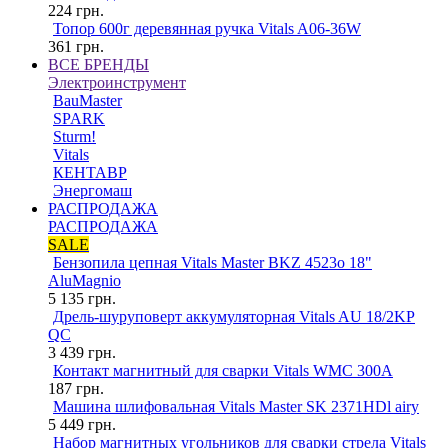
224
грн.
Топор 600г деревянная ручка Vitals A06-36W
361
грн.
ВСЕ БРЕНДЫ
Электроинструмент
BauMaster
SPARK
Sturm!
Vitals
КЕНТАВР
Энергомаш
РАСПРОДАЖА
РАСПРОДАЖА
SALE
Бензопила цепная Vitals Master BKZ 4523o 18"
AluMagnio
5 135
грн.
Дрель-шуруповерт аккумуляторная Vitals AU 18/2KP
QC
3 439
грн.
Контакт магнитный для сварки Vitals WMC 300A
187
грн.
Машина шлифовальная Vitals Master SK 2371HDl airy
5 449
грн.
Набор магнитных угольников для сварки стрела Vitals