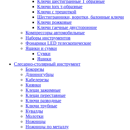
Ключи шестигранные Т образные
Ключи torx т-образные
Ключи с трещоткой
Шестигранники, воротки, балонные ключи
Ключи рожковые
Ключи гаечные двусторонние
Компрессоры автомобильные
Наборы инструментов
Фонарики LED телескопические
Ящики и сумки
Сумки
Ящики
Cлесарно-столярный инструмент
Бокорезы
Длинногубцы
Кабелерезы
Киянки
Клещи зажимные
Клещи переставные
Ключи разводные
Ключи трубные
Кувалды
Молотки
Ножницы
Ножницы по металлу