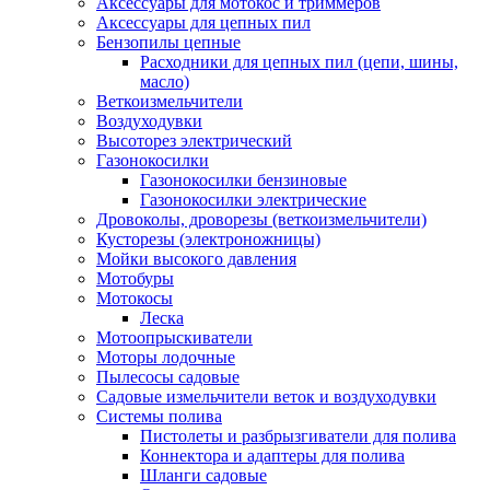
Аксессуары для мотокос и триммеров
Аксессуары для цепных пил
Бензопилы цепные
Расходники для цепных пил (цепи, шины,
масло)
Веткоизмельчители
Воздуходувки
Высоторез электрический
Газонокосилки
Газонокосилки бензиновые
Газонокосилки электрические
Дровоколы, дроворезы (веткоизмельчители)
Кусторезы (электроножницы)
Мойки высокого давления
Мотобуры
Мотокосы
Леска
Мотоопрыскиватели
Моторы лодочные
Пылесосы садовые
Садовые измельчители веток и воздуходувки
Системы полива
Пистолеты и разбрызгиватели для полива
Коннектора и адаптеры для полива
Шланги садовые