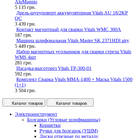
AluMagnio
5 135
грн.
Дрель-шуруповерт аккумуляторная Vitals AU 18/2KP
QC
3 439
грн.
Контакт магнитный для сварки Vitals WMC 300A
187
грн.
Машина шлифовальная Vitals Master SK 2371HDl airy
5 449
грн.
Набор магнитных угольников для сварки стрела Vitals
WMS 4шт
281
грн.
Насадка-высоторез Vitals TP-300-01
592
грн.
Комплект Сварка Vitals MMA-1400 + Маска Vitals 1500
(1+1)
3 504
грн.
Каталог товаров
Каталог товаров
Электроинструмент
Болгарки (Угловые шлифмашины)
Корщетки
Ручки для болгарок (УШМ)
Диски отрезные по металлу