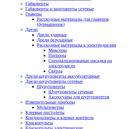
Гайковерты
Гайковерты и винтоверты сетевые
Граверы
Рассходные материалы для граверов
(бурмашинок)
Дрели
Дрели ударные
Дрели безударные
Рассходные материалы к электродрелям
Миксеры
Патроны
Специализированые насадки на
электродрели
Сверла
Дрели-шуруповерты аккумуляторные
Дрели-шуруповерты сетевые
Шуруповерты
Шуруповерты сетевые
Аксессуары для шуруповертов
Измерительные приборы
Мультиметры
Клеевые пистолеты
Кондиционеры и климат контроль
Краскопульты
Краскопульты электрические