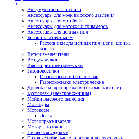
+
Аккумуляторная техника
Аксессуары для моек высокого давления
Аксессуары для мотобуров
Аксессуары для мотокос и триммеров
Аксессуары для цепных пил
Бензопилы цепные
+
Расходники для цепных пил (цепи, шины,
масло)
Веткоизмельчители
Воздуходувки
Высоторез электрический
Газонокосилки
+
Газонокосилки бензиновые
Газонокосилки электрические
Дровоколы, дроворезы (веткоизмельчители)
Кусторезы (электроножницы)
Мойки высокого давления
Мотобуры
Мотокосы
+
Леска
Мотоопрыскиватели
Моторы лодочные
Пылесосы садовые
Садовые измельчители веток и воздуходувки