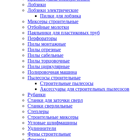
Лобзики
Лобзики электрические
Пилки для лобзика
Миксеры строительные
Отбойные молотки
Паяльники для пластиковых труб
Перфораторы
Пилы монтажные
Пилы отрезные
Пилы сабельные
Пилы торцовочные
Пилы циркулярные
Полировочная машина
Пылесосы строительные
Строительные пылесосы
Аксессуары для строительных пылесосов
Рубанки
Станки для заточки сверл
Станки сверлильные
Степлеры
Строительные миксеры
Угловые шлифмашины
Удлиннители
Фены строительные
Фрезеры