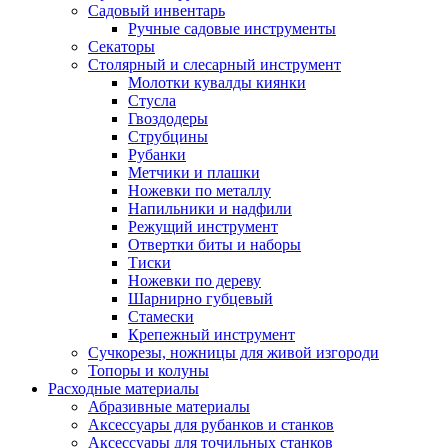
Садовый инвентарь
Ручные садовые инструменты
Секаторы
Столярный и слесарный инструмент
Молотки кувалды киянки
Стусла
Гвоздодеры
Струбцины
Рубанки
Метчики и плашки
Ножевки по металлу
Напильники и надфили
Режущий инструмент
Отвертки биты и наборы
Тиски
Ножевки по дереву
Шарнирно губцевый
Стамески
Крепежный инструмент
Сучкорезы, ножницы для живой изгороди
Топоры и колуны
Расходные материалы
Абразивные материалы
Аксессуары для рубанков и станков
Аксессуары для точильных станков