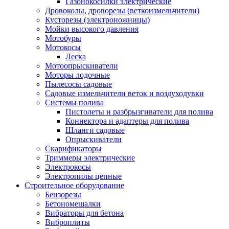
Газонокосилки электрические
Дровоколы, дроворезы (веткоизмельчители)
Кусторезы (электроножницы)
Мойки высокого давления
Мотобуры
Мотокосы
Леска
Мотоопрыскиватели
Моторы лодочные
Пылесосы садовые
Садовые измельчители веток и воздуходувки
Системы полива
Пистолеты и разбрызгиватели для полива
Коннектора и адаптеры для полива
Шланги садовые
Опрыскиватели
Скарификаторы
Триммеры электрические
Электрокосы
Электропилы цепные
Строительное оборудование
Бензорезы
Бетономешалки
Вибраторы для бетона
Виброплиты