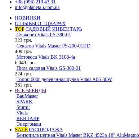
+38 (096) 219 43 31
info@planeta-i.com.ua
НОВИНКИ
ОТЗЫВЫ О ТОВАРАХ
TOP
САДОВЫЙ ИНВЕНТАРЬ
Сучкорез Vitals LS-380-01
323
грн.
Секатор Vitals Master PS-200-01HD
409
грн.
Мотокоса Vitals BK 3108-4a
6 049
грн.
Пила садовая Vitals GS-300-01
224
грн.
Топор 600г деревянная ручка Vitals A06-36W
361
грн.
ВСЕ БРЕНДЫ
BauMaster
SPARK
Sturm!
Vitals
КЕНТАВР
Энергомаш
SALE
РАСПРОДАЖА
Бензопила цепная Vitals Master BKZ 4523o 18" AluMagnio