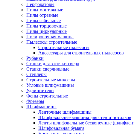
Перфораторы
Пилы монтажные
Пилы отрезные
Пилы сабельные
Пилы торцовочные
Пилы циркулярные
Полировочная машина
Пылесосы строительные
Строительные пылесосы
Аксессуары для строительных пылесосов
Рубанки
Станки для заточки сверл
Станки сверлильные
Степлеры
Строительные миксеры
Угловые шлифмашины
Удлиннители
Фены строительные
Фрезеры
Шлифмашины
Ленточные шлифмашины
Шлифовальные машины для стен и потолков
Ленты шлифовальные бесконечные (шлифлен
Шлифовальная бумага
Насадки на реноватор