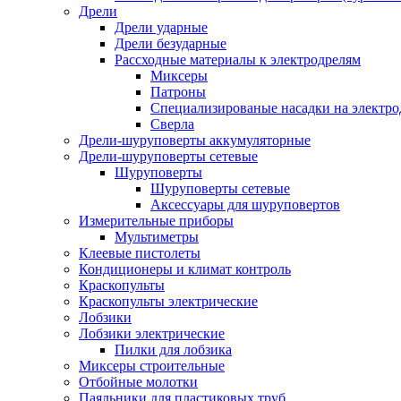
Дрели
Дрели ударные
Дрели безударные
Рассходные материалы к электродрелям
Миксеры
Патроны
Специализированые насадки на электро
Сверла
Дрели-шуруповерты аккумуляторные
Дрели-шуруповерты сетевые
Шуруповерты
Шуруповерты сетевые
Аксессуары для шуруповертов
Измерительные приборы
Мультиметры
Клеевые пистолеты
Кондиционеры и климат контроль
Краскопульты
Краскопульты электрические
Лобзики
Лобзики электрические
Пилки для лобзика
Миксеры строительные
Отбойные молотки
Паяльники для пластиковых труб