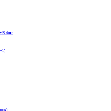
WMS 4шт
+1)
нок)