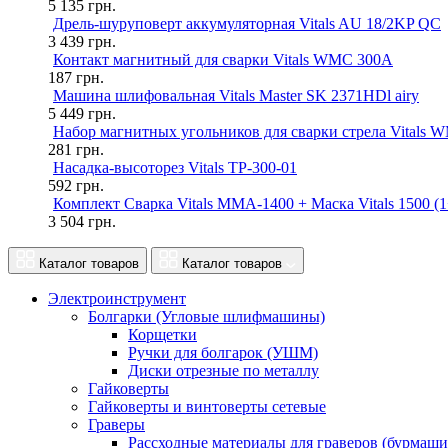
5 135
грн.
Дрель-шуруповерт аккумуляторная Vitals AU 18/2KP QC
3 439
грн.
Контакт магнитный для сварки Vitals WMC 300A
187
грн.
Машина шлифовальная Vitals Master SK 2371HDl airy
5 449
грн.
Набор магнитных угольников для сварки стрела Vitals 
281
грн.
Насадка-высоторез Vitals TP-300-01
592
грн.
Комплект Сварка Vitals MMA-1400 + Маска Vitals 1500 (1
3 504
грн.
Каталог товаров
Каталог товаров
Электроинструмент
Болгарки (Угловые шлифмашины)
Корщетки
Ручки для болгарок (УШМ)
Диски отрезные по металлу
Гайковерты
Гайковерты и винтоверты сетевые
Граверы
Рассходные материалы для граверов (бурмаши