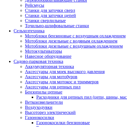
Деревообрабатывающие станки
Рейсмусы
Станки для заточки сверл
Станки для заточки цепей
Станки сверлильные
Точильно-шлифовальные станки
Сельхозтехника
Мотоблоки бензиновые с воздушным охлаждением
Мотоблоки дизельные с водяным охлаждением
Мотоблоки дизельные с воздушным охлаждением
Мотокультиваторы
Навесное оборудование
Садово-парковая техника
Аккумуляторная техника
Аксессуары для моек высокого давления
Аксессуары для мотобуров
Аксессуары для мотокос и триммеров
Аксессуары для цепных пил
Бензопилы цепные
Расходники для цепных пил (цепи, шины, мас
Веткоизмельчители
Воздуходувки
Высоторез электрический
Газонокосилки
Газонокосилки бензиновые