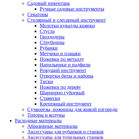
Садовый инвентарь
Ручные садовые инструменты
Секаторы
Столярный и слесарный инструмент
Молотки кувалды киянки
Стусла
Гвоздодеры
Струбцины
Рубанки
Метчики и плашки
Ножевки по металлу
Напильники и надфили
Режущий инструмент
Отвертки биты и наборы
Тиски
Ножевки по дереву
Шарнирно губцевый
Стамески
Крепежный инструмент
Сучкорезы, ножницы для живой изгороди
Топоры и колуны
Расходные материалы
Абразивные материалы
Аксессуары для рубанков и станков
Аксессуары для точильных станков