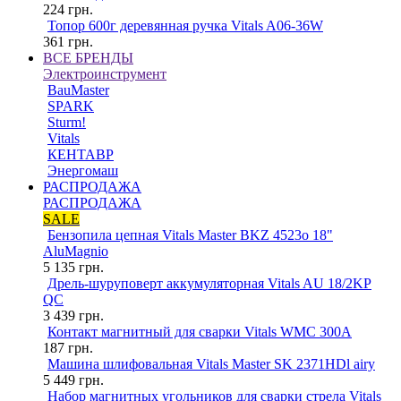
224
грн.
Топор 600г деревянная ручка Vitals A06-36W
361
грн.
ВСЕ БРЕНДЫ
Электроинструмент
BauMaster
SPARK
Sturm!
Vitals
КЕНТАВР
Энергомаш
РАСПРОДАЖА
РАСПРОДАЖА
SALE
Бензопила цепная Vitals Master BKZ 4523o 18"
AluMagnio
5 135
грн.
Дрель-шуруповерт аккумуляторная Vitals AU 18/2KP
QC
3 439
грн.
Контакт магнитный для сварки Vitals WMC 300A
187
грн.
Машина шлифовальная Vitals Master SK 2371HDl airy
5 449
грн.
Набор магнитных угольников для сварки стрела Vitals