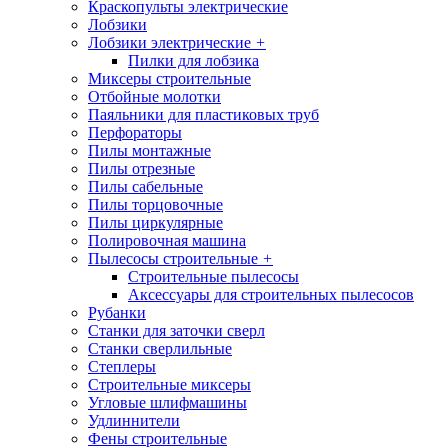
Краскопульты электрические
Лобзики
Лобзики электрические
+
Пилки для лобзика
Миксеры строительные
Отбойные молотки
Паяльники для пластиковых труб
Перфораторы
Пилы монтажные
Пилы отрезные
Пилы сабельные
Пилы торцовочные
Пилы циркулярные
Полировочная машина
Пылесосы строительные
+
Строительные пылесосы
Аксессуары для строительных пылесосов
Рубанки
Станки для заточки сверл
Станки сверлильные
Степлеры
Строительные миксеры
Угловые шлифмашины
Удлиннители
Фены строительные