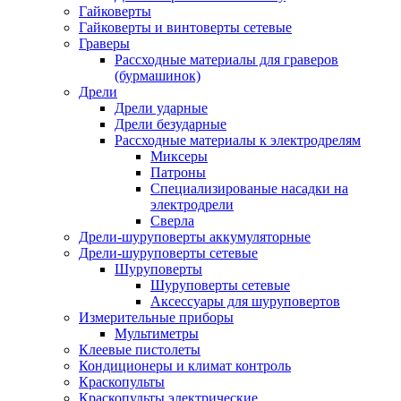
Гайковерты
Гайковерты и винтоверты сетевые
Граверы
Рассходные материалы для граверов
(бурмашинок)
Дрели
Дрели ударные
Дрели безударные
Рассходные материалы к электродрелям
Миксеры
Патроны
Специализированые насадки на
электродрели
Сверла
Дрели-шуруповерты аккумуляторные
Дрели-шуруповерты сетевые
Шуруповерты
Шуруповерты сетевые
Аксессуары для шуруповертов
Измерительные приборы
Мультиметры
Клеевые пистолеты
Кондиционеры и климат контроль
Краскопульты
Краскопульты электрические