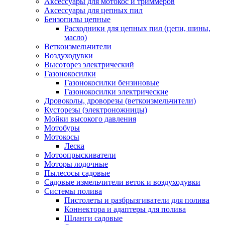
Аксессуары для мотокос и триммеров
Аксессуары для цепных пил
Бензопилы цепные
Расходники для цепных пил (цепи, шины,
масло)
Веткоизмельчители
Воздуходувки
Высоторез электрический
Газонокосилки
Газонокосилки бензиновые
Газонокосилки электрические
Дровоколы, дроворезы (веткоизмельчители)
Кусторезы (электроножницы)
Мойки высокого давления
Мотобуры
Мотокосы
Леска
Мотоопрыскиватели
Моторы лодочные
Пылесосы садовые
Садовые измельчители веток и воздуходувки
Системы полива
Пистолеты и разбрызгиватели для полива
Коннектора и адаптеры для полива
Шланги садовые