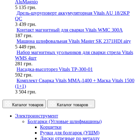
AluMagnio
5 135
грн.
Дрель-шуруповерт аккумуляторная Vitals AU 18/2KP
QC
3 439
грн.
Контакт магнитный для сварки Vitals WMC 300A
187
грн.
Машина шлифовальная Vitals Master SK 2371HDl airy
5 449
грн.
Набор магнитных угольников для сварки стрела Vitals
WMS 4шт
281
грн.
Насадка-высоторез Vitals TP-300-01
592
грн.
Комплект Сварка Vitals MMA-1400 + Маска Vitals 1500
(1+1)
3 504
грн.
Каталог товаров
Каталог товаров
Электроинструмент
Болгарки (Угловые шлифмашины)
Корщетки
Ручки для болгарок (УШМ)
Диски отрезные по металлу