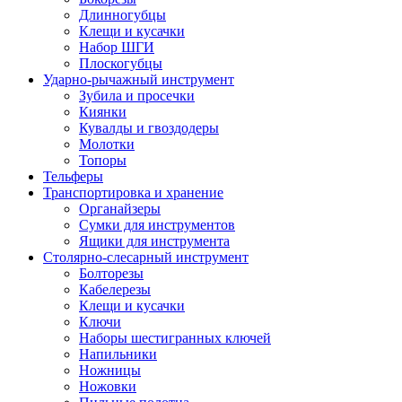
Длинногубцы
Клещи и кусачки
Набор ШГИ
Плоскогубцы
Ударно-рычажный инструмент
Зубила и просечки
Киянки
Кувалды и гвоздодеры
Молотки
Топоры
Тельферы
Транспортировка и хранение
Органайзеры
Сумки для инструментов
Ящики для инструмента
Столярно-слесарный инструмент
Болторезы
Кабелерезы
Клещи и кусачки
Ключи
Наборы шестигранных ключей
Напильники
Ножницы
Ножовки