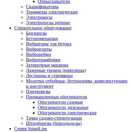
Опрыскиватели
Скарификаторы
Триммеры электрические
Электрокосы
Электропилы цепные
Строительное оборудование
Бензорезы
Бетономешалки
Вибраторы для бетона
Виброплиты
Виброрейки
Вибротрамбовки
Затирочные машины
Лазерные уровни (нивелиры)
Лестницы и стремянки
Молотки отбойные, бетоноломы, комплектующие
и инструмент
Плиткорезы
Промышленные обогреватели
Обогреватели газовые
Обогреватели дизельные
Обогреватели электрические
Тачки садово-строительные
Штроборезы (бороздоделы)
Серия SmartLine