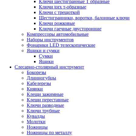
Ключи шестигранные Т образные
Ключи torx т-образные
Ключи с трещоткой
Шестигранники, воротки, балонные ключи
Ключи рожковые
Ключи гаечные двусторонние
Компрессоры автомобильные
Наборы инструментов
Фонарики LED телескопические
Ящики и сумки
Сумки
Ящики
Cлесарно-столярный инструмент
Бокорезы
Длинногубцы
Кабелерезы
Киянки
Клещи зажимные
Клещи переставные
Ключи разводные
Ключи трубные
Кувалды
Молотки
Ножницы
Ножницы по металлу