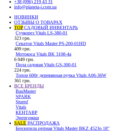
+38 (096) 219 43 31
info@planeta-i.com.ua
НОВИНКИ
ОТЗЫВЫ О ТОВАРАХ
TOP
САДОВЫЙ ИНВЕНТАРЬ
Сучкорез Vitals LS-380-01
323
грн.
Секатор Vitals Master PS-200-01HD
409
грн.
Мотокоса Vitals BK 3108-4a
6 049
грн.
Пила садовая Vitals GS-300-01
224
грн.
Топор 600г деревянная ручка Vitals A06-36W
361
грн.
ВСЕ БРЕНДЫ
BauMaster
SPARK
Sturm!
Vitals
КЕНТАВР
Энергомаш
SALE
РАСПРОДАЖА
Бензопила цепная Vitals Master BKZ 4523o 18"