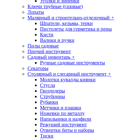
Уголки и линейки
Ключи трубные (газовые)
Лопаты
Малярный и строительно-отделочный
+
Шпатели, кельмы, терки
Пистолеты для герметика и пены
Кисти
Валики и ручки
Пилы садовые
Прочий инструмент
Садовый инвентарь
+
Ручные садовые инструменты
Секаторы
Столярный и слесарный инструмент
+
Молотки кувалды киянки
Стусла
Гвоздодеры
Струбцины
Рубанки
Метчики и плашки
Ножевки по металлу
Напильники и надфили
Режущий инструмент
Отвертки биты и наборы
Тиски