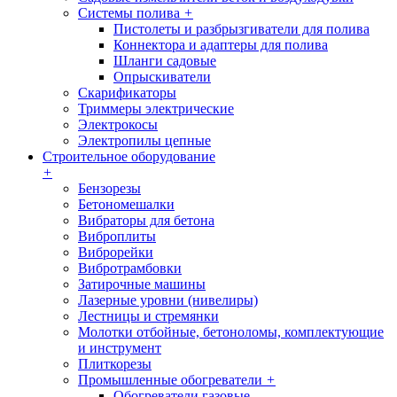
Системы полива
+
Пистолеты и разбрызгиватели для полива
Коннектора и адаптеры для полива
Шланги садовые
Опрыскиватели
Скарификаторы
Триммеры электрические
Электрокосы
Электропилы цепные
Строительное оборудование
+
Бензорезы
Бетономешалки
Вибраторы для бетона
Виброплиты
Виброрейки
Вибротрамбовки
Затирочные машины
Лазерные уровни (нивелиры)
Лестницы и стремянки
Молотки отбойные, бетоноломы, комплектующие
и инструмент
Плиткорезы
Промышленные обогреватели
+
Обогреватели газовые