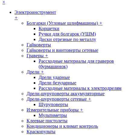
×
Электроинструмент
+
Болгарки (Угловые шлифмашины)
+
Корщетки
Ручки для болгарок (УШМ)
Диски отрезные по металлу
Гайковерты
Гайковерты и винтоверты сетевые
Граверы
+
Рассходные материалы для граверов
(бурмашинок)
Дрели
+
Дрели ударные
Дрели безударные
Рассходные материалы к электродрелям
Дрели-шуруповерты аккумуляторные
Дрели-шуруповерты сетевые
+
Шуруповерты
Измерительные приборы
+
Мультиметры
Клеевые пистолеты
Кондиционеры и климат контроль
Краскопульты