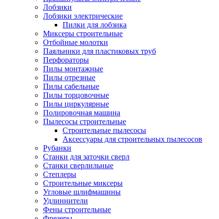
Лобзики
Лобзики электрические
Пилки для лобзика
Миксеры строительные
Отбойные молотки
Паяльники для пластиковых труб
Перфораторы
Пилы монтажные
Пилы отрезные
Пилы сабельные
Пилы торцовочные
Пилы циркулярные
Полировочная машина
Пылесосы строительные
Строительные пылесосы
Аксессуары для строительных пылесосов
Рубанки
Станки для заточки сверл
Станки сверлильные
Степлеры
Строительные миксеры
Угловые шлифмашины
Удлиннители
Фены строительные
Фрезеры