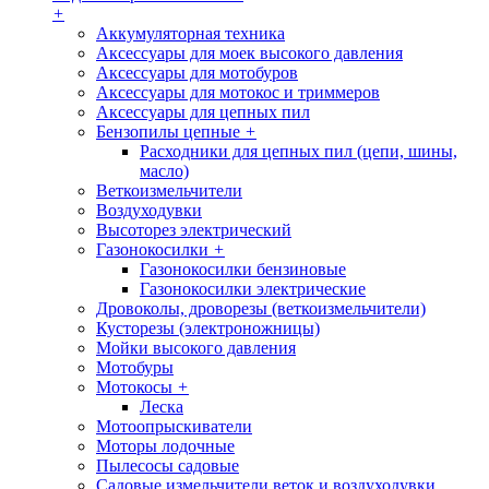
+
Аккумуляторная техника
Аксессуары для моек высокого давления
Аксессуары для мотобуров
Аксессуары для мотокос и триммеров
Аксессуары для цепных пил
Бензопилы цепные
+
Расходники для цепных пил (цепи, шины,
масло)
Веткоизмельчители
Воздуходувки
Высоторез электрический
Газонокосилки
+
Газонокосилки бензиновые
Газонокосилки электрические
Дровоколы, дроворезы (веткоизмельчители)
Кусторезы (электроножницы)
Мойки высокого давления
Мотобуры
Мотокосы
+
Леска
Мотоопрыскиватели
Моторы лодочные
Пылесосы садовые
Садовые измельчители веток и воздуходувки