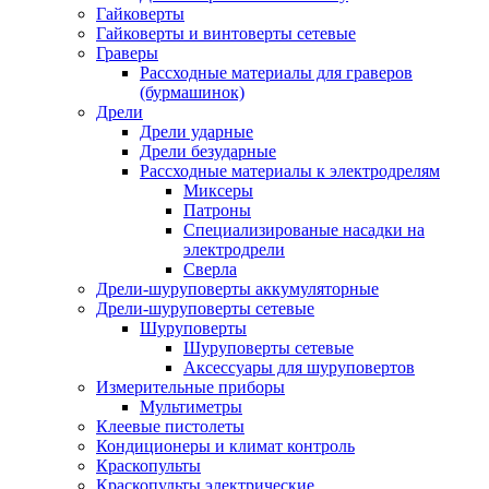
Гайковерты
Гайковерты и винтоверты сетевые
Граверы
Рассходные материалы для граверов
(бурмашинок)
Дрели
Дрели ударные
Дрели безударные
Рассходные материалы к электродрелям
Миксеры
Патроны
Специализированые насадки на
электродрели
Сверла
Дрели-шуруповерты аккумуляторные
Дрели-шуруповерты сетевые
Шуруповерты
Шуруповерты сетевые
Аксессуары для шуруповертов
Измерительные приборы
Мультиметры
Клеевые пистолеты
Кондиционеры и климат контроль
Краскопульты
Краскопульты электрические