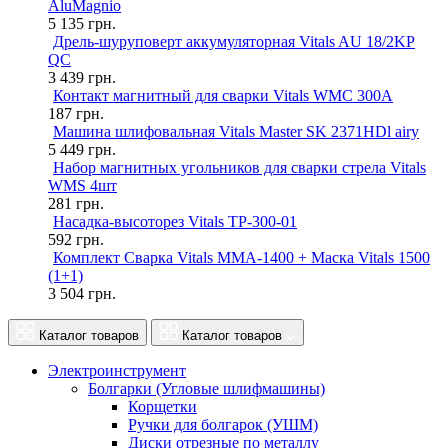
AluMagnio
5 135
грн.
Дрель-шуруповерт аккумуляторная Vitals AU 18/2KP
QC
3 439
грн.
Контакт магнитный для сварки Vitals WMC 300A
187
грн.
Машина шлифовальная Vitals Master SK 2371HDl airy
5 449
грн.
Набор магнитных угольников для сварки стрела Vitals
WMS 4шт
281
грн.
Насадка-высоторез Vitals TP-300-01
592
грн.
Комплект Сварка Vitals MMA-1400 + Маска Vitals 1500
(1+1)
3 504
грн.
Каталог товаров
Каталог товаров
Электроинструмент
Болгарки (Угловые шлифмашины)
Корщетки
Ручки для болгарок (УШМ)
Диски отрезные по металлу