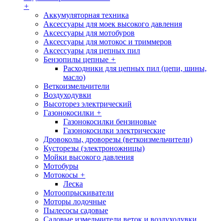
+
Аккумуляторная техника
Аксессуары для моек высокого давления
Аксессуары для мотобуров
Аксессуары для мотокос и триммеров
Аксессуары для цепных пил
Бензопилы цепные
+
Расходники для цепных пил (цепи, шины,
масло)
Веткоизмельчители
Воздуходувки
Высоторез электрический
Газонокосилки
+
Газонокосилки бензиновые
Газонокосилки электрические
Дровоколы, дроворезы (веткоизмельчители)
Кусторезы (электроножницы)
Мойки высокого давления
Мотобуры
Мотокосы
+
Леска
Мотоопрыскиватели
Моторы лодочные
Пылесосы садовые
Садовые измельчители веток и воздуходувки