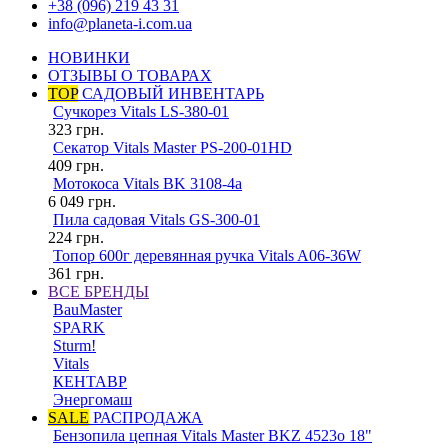
+38 (096) 219 43 31
info@planeta-i.com.ua
НОВИНКИ
ОТЗЫВЫ О ТОВАРАХ
TOP
САДОВЫЙ ИНВЕНТАРЬ
Сучкорез Vitals LS-380-01
323
грн.
Секатор Vitals Master PS-200-01HD
409
грн.
Мотокоса Vitals BK 3108-4a
6 049
грн.
Пила садовая Vitals GS-300-01
224
грн.
Топор 600г деревянная ручка Vitals A06-36W
361
грн.
ВСЕ БРЕНДЫ
BauMaster
SPARK
Sturm!
Vitals
КЕНТАВР
Энергомаш
SALE
РАСПРОДАЖА
Бензопила цепная Vitals Master BKZ 4523o 18"