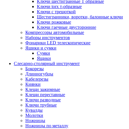
Ключи шестигранные Т образные
Ключи torx т-образные
Ключи с трещоткой
Шестигранники, воротки, балонные ключи
Ключи рожковые
Ключи гаечные двусторонние
Компрессоры автомобильные
Наборы инструментов
Фонарики LED телескопические
Ящики и сумки
Сумки
Ящики
Cлесарно-столярный инструмент
Бокорезы
Длинногубцы
Кабелерезы
Киянки
Клещи зажимные
Клещи переставные
Ключи разводные
Ключи трубные
Кувалды
Молотки
Ножницы
Ножницы по металлу