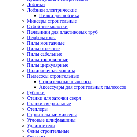
Лобзики
Лобзики электрические
Пилки для лобзика
Миксеры строительные
Отбойные молотки
Паяльники для пластиковых труб
Перфораторы
Пилы монтажные
Пилы отрезные
Пилы сабельные
Пилы торцовочные
Пилы циркулярные
Полировочная машина
Пылесосы строительные
Строительные пылесосы
Аксессуары для строительных пылесосов
Рубанки
Станки для заточки сверл
Станки сверлильные
Степлеры
Строительные миксеры
Угловые шлифмашины
Удлиннители
Фены строительные
Фрезеры