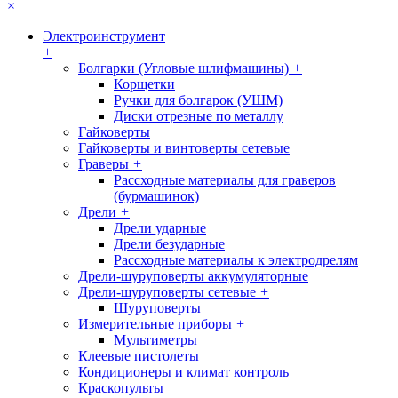
×
Электроинструмент
+
Болгарки (Угловые шлифмашины)
+
Корщетки
Ручки для болгарок (УШМ)
Диски отрезные по металлу
Гайковерты
Гайковерты и винтоверты сетевые
Граверы
+
Рассходные материалы для граверов
(бурмашинок)
Дрели
+
Дрели ударные
Дрели безударные
Рассходные материалы к электродрелям
Дрели-шуруповерты аккумуляторные
Дрели-шуруповерты сетевые
+
Шуруповерты
Измерительные приборы
+
Мультиметры
Клеевые пистолеты
Кондиционеры и климат контроль
Краскопульты