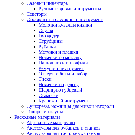
Садовый инвентарь
Ручные садовые инструменты
Секаторы
Столярный и слесарный инструмент
Молотки кувалды киянки
Стусла
Гвоздодеры
Струбцины
Рубанки
Метчики и плашки
Ножевки по металлу
Напильники и надфили
Режущий инструмент
Отвертки биты и наборы
Тиски
Ножевки по дереву
Шарнирно губцевый
Стамески
Крепежный инструмент
Сучкорезы, ножницы для живой изгороди
Топоры и колуны
Расходные материалы
Абразивные материалы
Аксессуары для рубанков и станков
Аксессуары для точильных станков