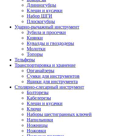
Длинногубцы
Клещи и кусачки
Набор ШГИ
Плоскогубцы
Ударно-рычажный инструмент
Зубила и просечки
Киянки
Кувалды и гвоздодеры
Молотки
Топоры
Тельферы
Транспортировка и хранение
Органайзеры
Сумки для инструментов
Ящики для инструмента
Столярно-слесарный инструмент
Болторезы
Кабелерезы
Клещи и кусачки
Ключи
Наборы шестигранных ключей
Напильники
Ножницы
Ножовки