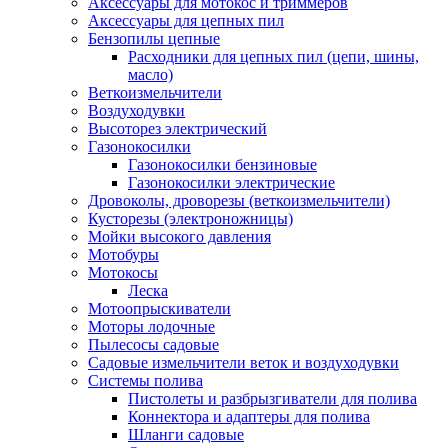
Аксессуары для мотокос и триммеров
Аксессуары для цепных пил
Бензопилы цепные
Расходники для цепных пил (цепи, шины,
масло)
Веткоизмельчители
Воздуходувки
Высоторез электрический
Газонокосилки
Газонокосилки бензиновые
Газонокосилки электрические
Дровоколы, дроворезы (веткоизмельчители)
Кусторезы (электроножницы)
Мойки высокого давления
Мотобуры
Мотокосы
Леска
Мотоопрыскиватели
Моторы лодочные
Пылесосы садовые
Садовые измельчители веток и воздуходувки
Системы полива
Пистолеты и разбрызгиватели для полива
Коннектора и адаптеры для полива
Шланги садовые