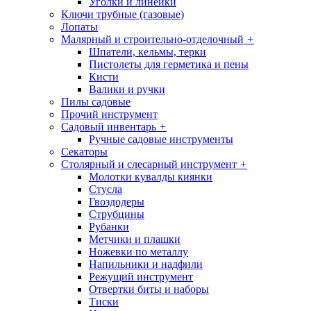
Уголки и линейки
Ключи трубные (газовые)
Лопаты
Малярный и строительно-отделочный
+
Шпатели, кельмы, терки
Пистолеты для герметика и пены
Кисти
Валики и ручки
Пилы садовые
Прочий инструмент
Садовый инвентарь
+
Ручные садовые инструменты
Секаторы
Столярный и слесарный инструмент
+
Молотки кувалды киянки
Стусла
Гвоздодеры
Струбцины
Рубанки
Метчики и плашки
Ножевки по металлу
Напильники и надфили
Режущий инструмент
Отвертки биты и наборы
Тиски