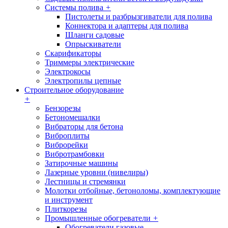
Системы полива
+
Пистолеты и разбрызгиватели для полива
Коннектора и адаптеры для полива
Шланги садовые
Опрыскиватели
Скарификаторы
Триммеры электрические
Электрокосы
Электропилы цепные
Строительное оборудование
+
Бензорезы
Бетономешалки
Вибраторы для бетона
Виброплиты
Виброрейки
Вибротрамбовки
Затирочные машины
Лазерные уровни (нивелиры)
Лестницы и стремянки
Молотки отбойные, бетоноломы, комплектующие
и инструмент
Плиткорезы
Промышленные обогреватели
+
Обогреватели газовые