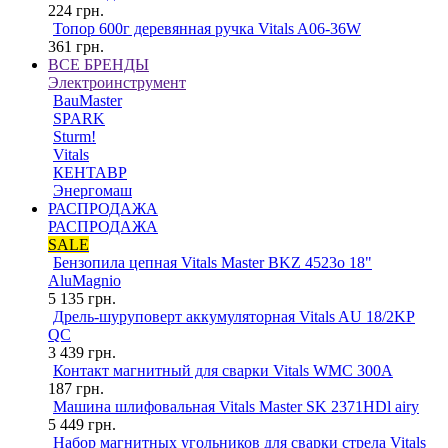
224
грн.
Топор 600г деревянная ручка Vitals A06-36W
361
грн.
ВСЕ БРЕНДЫ
Электроинструмент
BauMaster
SPARK
Sturm!
Vitals
КЕНТАВР
Энергомаш
РАСПРОДАЖА
РАСПРОДАЖА
SALE
Бензопила цепная Vitals Master BKZ 4523o 18"
AluMagnio
5 135
грн.
Дрель-шуруповерт аккумуляторная Vitals AU 18/2KP
QC
3 439
грн.
Контакт магнитный для сварки Vitals WMC 300A
187
грн.
Машина шлифовальная Vitals Master SK 2371HDl airy
5 449
грн.
Набор магнитных угольников для сварки стрела Vitals