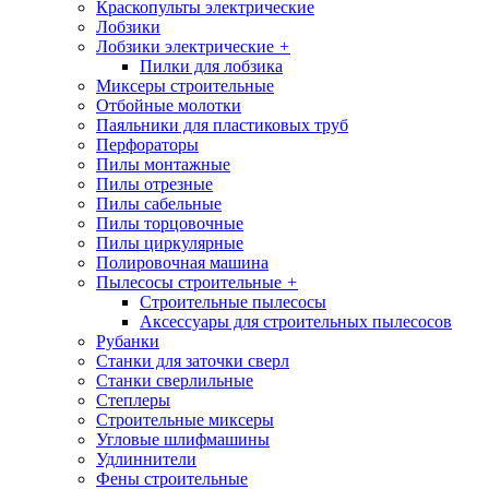
Краскопульты электрические
Лобзики
Лобзики электрические
+
Пилки для лобзика
Миксеры строительные
Отбойные молотки
Паяльники для пластиковых труб
Перфораторы
Пилы монтажные
Пилы отрезные
Пилы сабельные
Пилы торцовочные
Пилы циркулярные
Полировочная машина
Пылесосы строительные
+
Строительные пылесосы
Аксессуары для строительных пылесосов
Рубанки
Станки для заточки сверл
Станки сверлильные
Степлеры
Строительные миксеры
Угловые шлифмашины
Удлиннители
Фены строительные