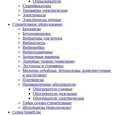
Опрыскиватели
Скарификаторы
Триммеры электрические
Электрокосы
Электропилы цепные
Строительное оборудование
Бензорезы
Бетономешалки
Вибраторы для бетона
Виброплиты
Виброрейки
Вибротрамбовки
Затирочные машины
Лазерные уровни (нивелиры)
Лестницы и стремянки
Молотки отбойные, бетоноломы, комплектующие
и инструмент
Плиткорезы
Промышленные обогреватели
Обогреватели газовые
Обогреватели дизельные
Обогреватели электрические
Тачки садово-строительные
Штроборезы (бороздоделы)
Серия SmartLine