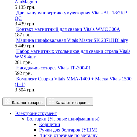
AluMagnio
5 135
грн.
Дрель-шуруповерт аккумуляторная Vitals AU 18/2KP
QC
3 439
грн.
Контакт магнитный для сварки Vitals WMC 300A
187
грн.
Машина шлифовальная Vitals Master SK 2371HDl airy
5 449
грн.
Набор магнитных угольников для сварки стрела Vitals
WMS 4шт
281
грн.
Насадка-высоторез Vitals TP-300-01
592
грн.
Комплект Сварка Vitals MMA-1400 + Маска Vitals 1500
(1+1)
3 504
грн.
Каталог товаров
Каталог товаров
Электроинструмент
Болгарки (Угловые шлифмашины)
Корщетки
Ручки для болгарок (УШМ)
Диски отрезные по металлу