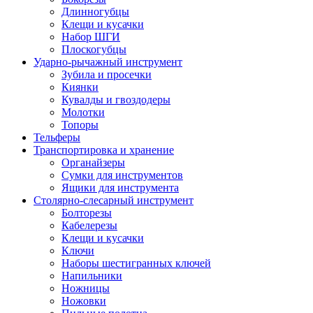
Длинногубцы
Клещи и кусачки
Набор ШГИ
Плоскогубцы
Ударно-рычажный инструмент
Зубила и просечки
Киянки
Кувалды и гвоздодеры
Молотки
Топоры
Тельферы
Транспортировка и хранение
Органайзеры
Сумки для инструментов
Ящики для инструмента
Столярно-слесарный инструмент
Болторезы
Кабелерезы
Клещи и кусачки
Ключи
Наборы шестигранных ключей
Напильники
Ножницы
Ножовки