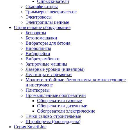
Опрыскиватели
Скарификаторы
Триммеры электрические
Электрокосы
Электропилы цепные
Строительное оборудование
Бензорезы
Бетономешалки
Вибраторы для бетона
Виброплиты
Виброрейки
Вибротрамбовки
Затирочные машины
Лазерные уровни (нивелиры)
Лестницы и стремянки
Молотки отбойные, бетоноломы, комплектующие
и инструмент
Плиткорезы
Промышленные обогреватели
Обогреватели газовые
Обогреватели дизельные
Обогреватели электрические
Тачки садово-строительные
Штроборезы (бороздоделы)
Серия SmartLine