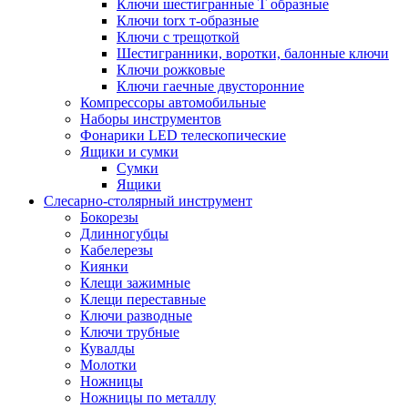
Ключи шестигранные Т образные
Ключи torx т-образные
Ключи с трещоткой
Шестигранники, воротки, балонные ключи
Ключи рожковые
Ключи гаечные двусторонние
Компрессоры автомобильные
Наборы инструментов
Фонарики LED телескопические
Ящики и сумки
Сумки
Ящики
Cлесарно-столярный инструмент
Бокорезы
Длинногубцы
Кабелерезы
Киянки
Клещи зажимные
Клещи переставные
Ключи разводные
Ключи трубные
Кувалды
Молотки
Ножницы
Ножницы по металлу