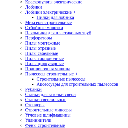
Краскопульты электрические
Лобзики
Лобзики электрические
+
Пилки для лобзика
Миксеры строительные
Отбойные молотки
Паяльники для пластиковых труб
Перфораторы
Пилы монтажные
Пилы отрезные
Пилы сабельные
Пилы торцовочные
Пилы циркулярные
Полировочная машина
Пылесосы строительные
+
Строительные пылесосы
Аксессуары для строительных пылесосов
Рубанки
Станки для заточки сверл
Станки сверлильные
Степлеры
Строительные миксеры
Угловые шлифмашины
Удлиннители
Фены строительные