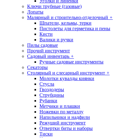
Уголки и линейки
Ключи трубные (газовые)
Лопаты
Малярный и строительно-отделочный
+
Шпатели, кельмы, терки
Пистолеты для герметика и пены
Кисти
Валики и ручки
Пилы садовые
Прочий инструмент
Садовый инвентарь
+
Ручные садовые инструменты
Секаторы
Столярный и слесарный инструмент
+
Молотки кувалды киянки
Стусла
Гвоздодеры
Струбцины
Рубанки
Метчики и плашки
Ножевки по металлу
Напильники и надфили
Режущий инструмент
Отвертки биты и наборы
Тиски