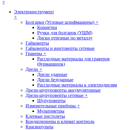
×
Электроинструмент
+
Болгарки (Угловые шлифмашины)
+
Корщетки
Ручки для болгарок (УШМ)
Диски отрезные по металлу
Гайковерты
Гайковерты и винтоверты сетевые
Граверы
+
Рассходные материалы для граверов
(бурмашинок)
Дрели
+
Дрели ударные
Дрели безударные
Рассходные материалы к электродрелям
Дрели-шуруповерты аккумуляторные
Дрели-шуруповерты сетевые
+
Шуруповерты
Измерительные приборы
+
Мультиметры
Клеевые пистолеты
Кондиционеры и климат контроль
Краскопульты