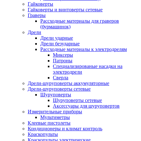
Гайковерты
Гайковерты и винтоверты сетевые
Граверы
Рассходные материалы для граверов
(бурмашинок)
Дрели
Дрели ударные
Дрели безударные
Рассходные материалы к электродрелям
Миксеры
Патроны
Специализированые насадки на
электродрели
Сверла
Дрели-шуруповерты аккумуляторные
Дрели-шуруповерты сетевые
Шуруповерты
Шуруповерты сетевые
Аксессуары для шуруповертов
Измерительные приборы
Мультиметры
Клеевые пистолеты
Кондиционеры и климат контроль
Краскопульты
Краскопульты электрические