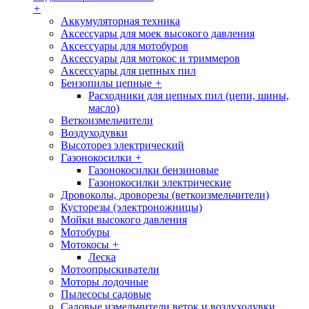
+
Аккумуляторная техника
Аксессуары для моек высокого давления
Аксессуары для мотобуров
Аксессуары для мотокос и триммеров
Аксессуары для цепных пил
Бензопилы цепные
+
Расходники для цепных пил (цепи, шины,
масло)
Веткоизмельчители
Воздуходувки
Высоторез электрический
Газонокосилки
+
Газонокосилки бензиновые
Газонокосилки электрические
Дровоколы, дроворезы (веткоизмельчители)
Кусторезы (электроножницы)
Мойки высокого давления
Мотобуры
Мотокосы
+
Леска
Мотоопрыскиватели
Моторы лодочные
Пылесосы садовые
Садовые измельчители веток и воздуходувки