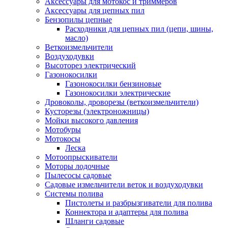
Аксессуары для мотокос и триммеров
Аксессуары для цепных пил
Бензопилы цепные
Расходники для цепных пил (цепи, шины,
масло)
Веткоизмельчители
Воздуходувки
Высоторез электрический
Газонокосилки
Газонокосилки бензиновые
Газонокосилки электрические
Дровоколы, дроворезы (веткоизмельчители)
Кусторезы (электроножницы)
Мойки высокого давления
Мотобуры
Мотокосы
Леска
Мотоопрыскиватели
Моторы лодочные
Пылесосы садовые
Садовые измельчители веток и воздуходувки
Системы полива
Пистолеты и разбрызгиватели для полива
Коннектора и адаптеры для полива
Шланги садовые