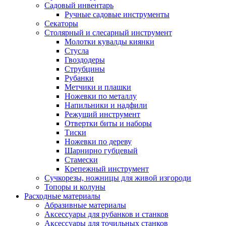
Садовый инвентарь
Ручные садовые инструменты
Секаторы
Столярный и слесарный инструмент
Молотки кувалды киянки
Стусла
Гвоздодеры
Струбцины
Рубанки
Метчики и плашки
Ножевки по металлу
Напильники и надфили
Режущий инструмент
Отвертки биты и наборы
Тиски
Ножевки по дереву
Шарнирно губцевый
Стамески
Крепежный инструмент
Сучкорезы, ножницы для живой изгороди
Топоры и колуны
Расходные материалы
Абразивные материалы
Аксессуары для рубанков и станков
Аксессуары для точильных станков