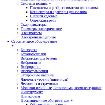
Системы полива
+
Пистолеты и разбрызгиватели для полива
Коннектора и адаптеры для полива
Шланги садовые
Опрыскиватели
Скарификаторы
Триммеры электрические
Электрокосы
Электропилы цепные
Строительное оборудование
+
Бензорезы
Бетономешалки
Вибраторы для бетона
Виброплиты
Виброрейки
Вибротрамбовки
Затирочные машины
Лазерные уровни (нивелиры)
Лестницы и стремянки
Молотки отбойные, бетоноломы, комплектующие
и инструмент
Плиткорезы
Промышленные обогреватели
+
Обогреватели газовые