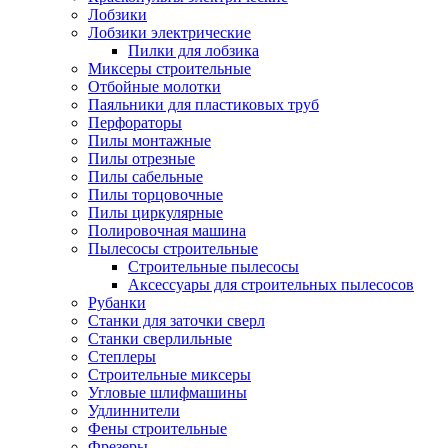
Лобзики
Лобзики электрические
Пилки для лобзика
Миксеры строительные
Отбойные молотки
Паяльники для пластиковых труб
Перфораторы
Пилы монтажные
Пилы отрезные
Пилы сабельные
Пилы торцовочные
Пилы циркулярные
Полировочная машина
Пылесосы строительные
Строительные пылесосы
Аксессуары для строительных пылесосов
Рубанки
Станки для заточки сверл
Станки сверлильные
Степлеры
Строительные миксеры
Угловые шлифмашины
Удлиннители
Фены строительные
Фрезеры