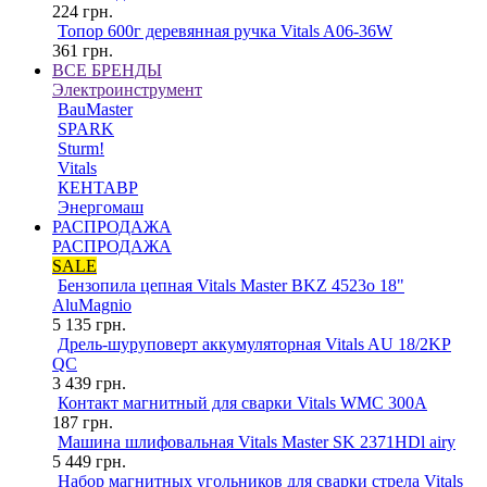
224
грн.
Топор 600г деревянная ручка Vitals A06-36W
361
грн.
ВСЕ БРЕНДЫ
Электроинструмент
BauMaster
SPARK
Sturm!
Vitals
КЕНТАВР
Энергомаш
РАСПРОДАЖА
РАСПРОДАЖА
SALE
Бензопила цепная Vitals Master BKZ 4523o 18"
AluMagnio
5 135
грн.
Дрель-шуруповерт аккумуляторная Vitals AU 18/2KP
QC
3 439
грн.
Контакт магнитный для сварки Vitals WMC 300A
187
грн.
Машина шлифовальная Vitals Master SK 2371HDl airy
5 449
грн.
Набор магнитных угольников для сварки стрела Vitals