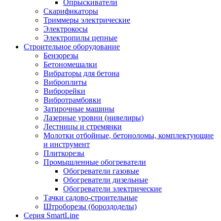
Опрыскиватели
Скарификаторы
Триммеры электрические
Электрокосы
Электропилы цепные
Строительное оборудование
Бензорезы
Бетономешалки
Вибраторы для бетона
Виброплиты
Виброрейки
Вибротрамбовки
Затирочные машины
Лазерные уровни (нивелиры)
Лестницы и стремянки
Молотки отбойные, бетоноломы, комплектующие
и инструмент
Плиткорезы
Промышленные обогреватели
Обогреватели газовые
Обогреватели дизельные
Обогреватели электрические
Тачки садово-строительные
Штроборезы (бороздоделы)
Серия SmartLine