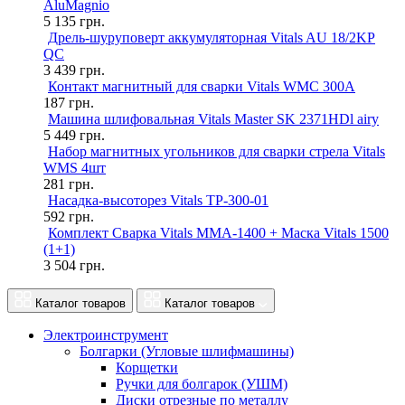
AluMagnio
5 135
грн.
Дрель-шуруповерт аккумуляторная Vitals AU 18/2KP
QC
3 439
грн.
Контакт магнитный для сварки Vitals WMC 300A
187
грн.
Машина шлифовальная Vitals Master SK 2371HDl airy
5 449
грн.
Набор магнитных угольников для сварки стрела Vitals
WMS 4шт
281
грн.
Насадка-высоторез Vitals TP-300-01
592
грн.
Комплект Сварка Vitals MMA-1400 + Маска Vitals 1500
(1+1)
3 504
грн.
Каталог товаров
Каталог товаров
Электроинструмент
Болгарки (Угловые шлифмашины)
Корщетки
Ручки для болгарок (УШМ)
Диски отрезные по металлу