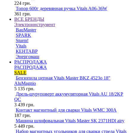
224
грн.
Топор 600г деревянная ручка Vitals A06-36W
361
грн.
ВСЕ БРЕНДЫ
Электроинструмент
BauMaster
SPARK
Sturm!
Vitals
КЕНТАВР
Энергомаш
РАСПРОДАЖА
РАСПРОДАЖА
SALE
Бензопила цепная Vitals Master BKZ 4523o 18"
AluMagnio
5 135
грн.
Дрель-шуруповерт аккумуляторная Vitals AU 18/2KP
QC
3 439
грн.
Контакт магнитный для сварки Vitals WMC 300A
187
грн.
Машина шлифовальная Vitals Master SK 2371HDl airy
5 449
грн.
Набор магнитных угольников для сварки стрела Vitals