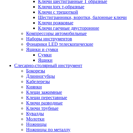
Ключи шестигранные Т образные
Ключи torx т-образные
Ключи с трещоткой
Шестигранники, воротки, балонные ключи
Ключи рожковые
Ключи гаечные двусторонние
Компрессоры автомобильные
Наборы инструментов
Фонарики LED телескопические
Ящики и сумки
Сумки
Ящики
Cлесарно-столярный инструмент
Бокорезы
Длинногубцы
Кабелерезы
Киянки
Клещи зажимные
Клещи переставные
Ключи разводные
Ключи трубные
Кувалды
Молотки
Ножницы
Ножницы по металлу