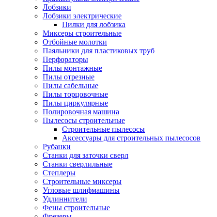
Лобзики
Лобзики электрические
Пилки для лобзика
Миксеры строительные
Отбойные молотки
Паяльники для пластиковых труб
Перфораторы
Пилы монтажные
Пилы отрезные
Пилы сабельные
Пилы торцовочные
Пилы циркулярные
Полировочная машина
Пылесосы строительные
Строительные пылесосы
Аксессуары для строительных пылесосов
Рубанки
Станки для заточки сверл
Станки сверлильные
Степлеры
Строительные миксеры
Угловые шлифмашины
Удлиннители
Фены строительные
Фрезеры