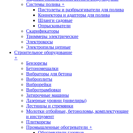
Системы полива
+
Пистолеты и разбрызгиватели для полива
Коннектора и адаптеры для полива
Шланги садовые
Опрыскиватели
Скарификаторы
Триммеры электрические
Электрокосы
Электропилы цепные
Строительное оборудование
+
Бензорезы
Бетономешалки
Вибраторы для бетона
Виброплиты
Виброрейки
Вибротрамбовки
Затирочные машины
Лазерные уровни (нивелиры)
Лестницы и стремянки
Молотки отбойные, бетоноломы, комплектующие
и инструмент
Плиткорезы
Промышленные обогреватели
+
Обогреватели газовые