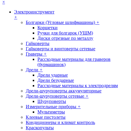
×
Электроинструмент
+
Болгарки (Угловые шлифмашины)
+
Корщетки
Ручки для болгарок (УШМ)
Диски отрезные по металлу
Гайковерты
Гайковерты и винтоверты сетевые
Граверы
+
Рассходные материалы для граверов
(бурмашинок)
Дрели
+
Дрели ударные
Дрели безударные
Рассходные материалы к электродрелям
Дрели-шуруповерты аккумуляторные
Дрели-шуруповерты сетевые
+
Шуруповерты
Измерительные приборы
+
Мультиметры
Клеевые пистолеты
Кондиционеры и климат контроль
Краскопульты