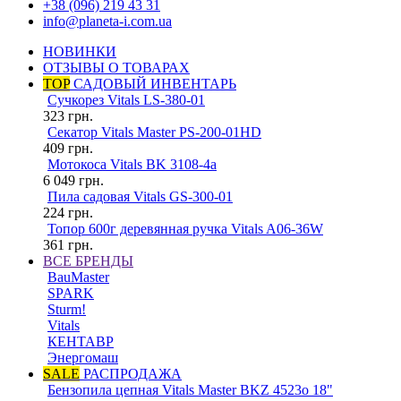
+38 (096) 219 43 31
info@planeta-i.com.ua
НОВИНКИ
ОТЗЫВЫ О ТОВАРАХ
TOP
САДОВЫЙ ИНВЕНТАРЬ
Сучкорез Vitals LS-380-01
323
грн.
Секатор Vitals Master PS-200-01HD
409
грн.
Мотокоса Vitals BK 3108-4a
6 049
грн.
Пила садовая Vitals GS-300-01
224
грн.
Топор 600г деревянная ручка Vitals A06-36W
361
грн.
ВСЕ БРЕНДЫ
BauMaster
SPARK
Sturm!
Vitals
КЕНТАВР
Энергомаш
SALE
РАСПРОДАЖА
Бензопила цепная Vitals Master BKZ 4523o 18"