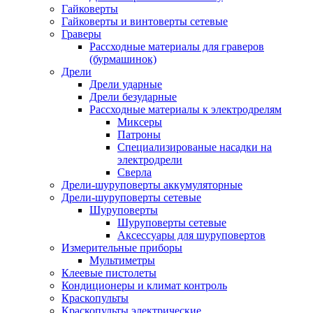
Гайковерты
Гайковерты и винтоверты сетевые
Граверы
Рассходные материалы для граверов
(бурмашинок)
Дрели
Дрели ударные
Дрели безударные
Рассходные материалы к электродрелям
Миксеры
Патроны
Специализированые насадки на
электродрели
Сверла
Дрели-шуруповерты аккумуляторные
Дрели-шуруповерты сетевые
Шуруповерты
Шуруповерты сетевые
Аксессуары для шуруповертов
Измерительные приборы
Мультиметры
Клеевые пистолеты
Кондиционеры и климат контроль
Краскопульты
Краскопульты электрические