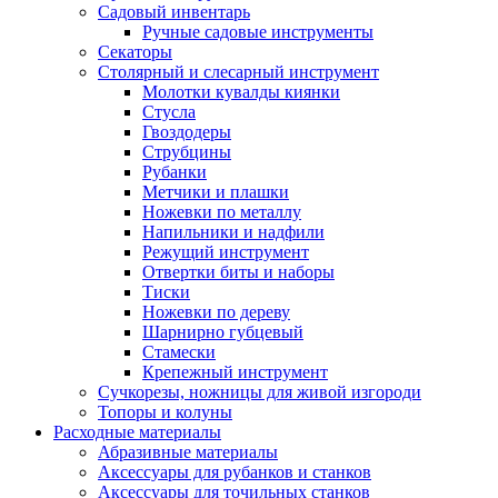
Садовый инвентарь
Ручные садовые инструменты
Секаторы
Столярный и слесарный инструмент
Молотки кувалды киянки
Стусла
Гвоздодеры
Струбцины
Рубанки
Метчики и плашки
Ножевки по металлу
Напильники и надфили
Режущий инструмент
Отвертки биты и наборы
Тиски
Ножевки по дереву
Шарнирно губцевый
Стамески
Крепежный инструмент
Сучкорезы, ножницы для живой изгороди
Топоры и колуны
Расходные материалы
Абразивные материалы
Аксессуары для рубанков и станков
Аксессуары для точильных станков