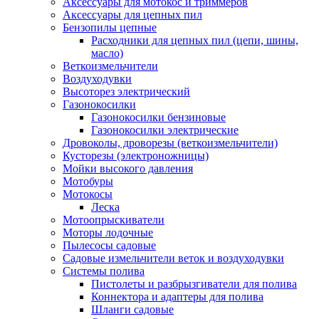
Аксессуары для мотокос и триммеров
Аксессуары для цепных пил
Бензопилы цепные
Расходники для цепных пил (цепи, шины,
масло)
Веткоизмельчители
Воздуходувки
Высоторез электрический
Газонокосилки
Газонокосилки бензиновые
Газонокосилки электрические
Дровоколы, дроворезы (веткоизмельчители)
Кусторезы (электроножницы)
Мойки высокого давления
Мотобуры
Мотокосы
Леска
Мотоопрыскиватели
Моторы лодочные
Пылесосы садовые
Садовые измельчители веток и воздуходувки
Системы полива
Пистолеты и разбрызгиватели для полива
Коннектора и адаптеры для полива
Шланги садовые