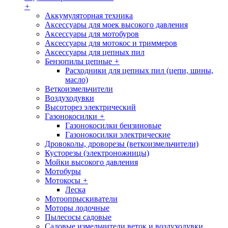
+
Аккумуляторная техника
Аксессуары для моек высокого давления
Аксессуары для мотобуров
Аксессуары для мотокос и триммеров
Аксессуары для цепных пил
Бензопилы цепные
+
Расходники для цепных пил (цепи, шины,
масло)
Веткоизмельчители
Воздуходувки
Высоторез электрический
Газонокосилки
+
Газонокосилки бензиновые
Газонокосилки электрические
Дровоколы, дроворезы (веткоизмельчители)
Кусторезы (электроножницы)
Мойки высокого давления
Мотобуры
Мотокосы
+
Леска
Мотоопрыскиватели
Моторы лодочные
Пылесосы садовые
Садовые измельчители веток и воздуходувки