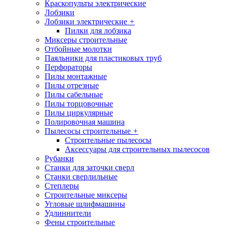
Краскопульты электрические
Лобзики
Лобзики электрические
+
Пилки для лобзика
Миксеры строительные
Отбойные молотки
Паяльники для пластиковых труб
Перфораторы
Пилы монтажные
Пилы отрезные
Пилы сабельные
Пилы торцовочные
Пилы циркулярные
Полировочная машина
Пылесосы строительные
+
Строительные пылесосы
Аксессуары для строительных пылесосов
Рубанки
Станки для заточки сверл
Станки сверлильные
Степлеры
Строительные миксеры
Угловые шлифмашины
Удлиннители
Фены строительные