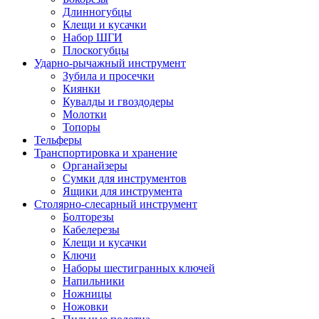
Длинногубцы
Клещи и кусачки
Набор ШГИ
Плоскогубцы
Ударно-рычажный инструмент
Зубила и просечки
Киянки
Кувалды и гвоздодеры
Молотки
Топоры
Тельферы
Транспортировка и хранение
Органайзеры
Сумки для инструментов
Ящики для инструмента
Столярно-слесарный инструмент
Болторезы
Кабелерезы
Клещи и кусачки
Ключи
Наборы шестигранных ключей
Напильники
Ножницы
Ножовки