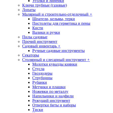
Уголки и линейки
Ключи трубные (газовые)
Лопаты
Малярный и строительно-отделочный
+
Шпатели, кельмы, терки
Пистолеты для герметика и пены
Кисти
Валики и ручки
Пилы садовые
Прочий инструмент
Садовый инвентарь
+
Ручные садовые инструменты
Секаторы
Столярный и слесарный инструмент
+
Молотки кувалды киянки
Стусла
Гвоздодеры
Струбцины
Рубанки
Метчики и плашки
Ножевки по металлу
Напильники и надфили
Режущий инструмент
Отвертки биты и наборы
Тиски