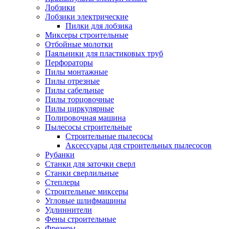
Лобзики
Лобзики электрические
Пилки для лобзика
Миксеры строительные
Отбойные молотки
Паяльники для пластиковых труб
Перфораторы
Пилы монтажные
Пилы отрезные
Пилы сабельные
Пилы торцовочные
Пилы циркулярные
Полировочная машина
Пылесосы строительные
Строительные пылесосы
Аксессуары для строительных пылесосов
Рубанки
Станки для заточки сверл
Станки сверлильные
Степлеры
Строительные миксеры
Угловые шлифмашины
Удлиннители
Фены строительные
Фрезеры