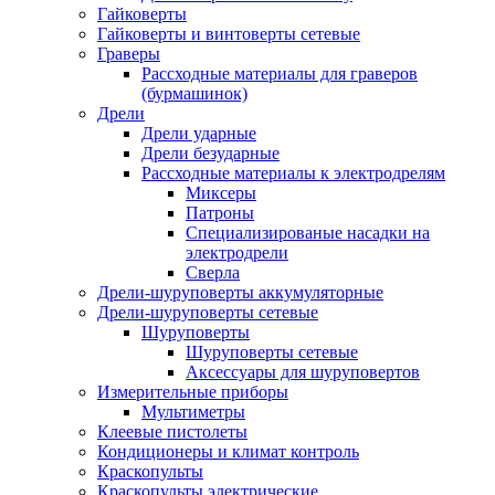
Гайковерты
Гайковерты и винтоверты сетевые
Граверы
Рассходные материалы для граверов
(бурмашинок)
Дрели
Дрели ударные
Дрели безударные
Рассходные материалы к электродрелям
Миксеры
Патроны
Специализированые насадки на
электродрели
Сверла
Дрели-шуруповерты аккумуляторные
Дрели-шуруповерты сетевые
Шуруповерты
Шуруповерты сетевые
Аксессуары для шуруповертов
Измерительные приборы
Мультиметры
Клеевые пистолеты
Кондиционеры и климат контроль
Краскопульты
Краскопульты электрические