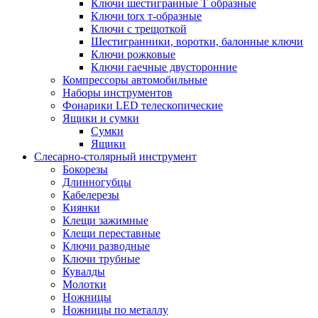
Ключи шестигранные Т образные
Ключи torx т-образные
Ключи с трещоткой
Шестигранники, воротки, балонные ключи
Ключи рожковые
Ключи гаечные двусторонние
Компрессоры автомобильные
Наборы инструментов
Фонарики LED телескопические
Ящики и сумки
Сумки
Ящики
Cлесарно-столярный инструмент
Бокорезы
Длинногубцы
Кабелерезы
Киянки
Клещи зажимные
Клещи переставные
Ключи разводные
Ключи трубные
Кувалды
Молотки
Ножницы
Ножницы по металлу