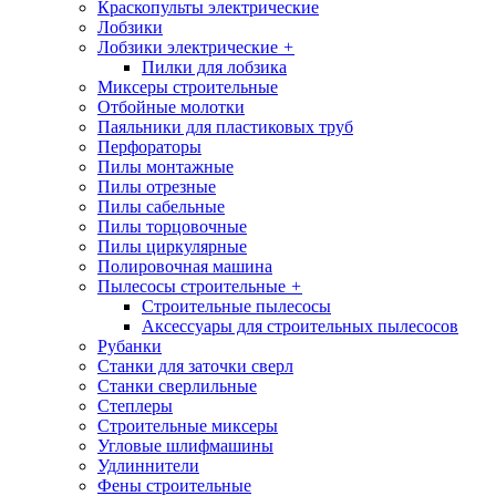
Краскопульты электрические
Лобзики
Лобзики электрические
+
Пилки для лобзика
Миксеры строительные
Отбойные молотки
Паяльники для пластиковых труб
Перфораторы
Пилы монтажные
Пилы отрезные
Пилы сабельные
Пилы торцовочные
Пилы циркулярные
Полировочная машина
Пылесосы строительные
+
Строительные пылесосы
Аксессуары для строительных пылесосов
Рубанки
Станки для заточки сверл
Станки сверлильные
Степлеры
Строительные миксеры
Угловые шлифмашины
Удлиннители
Фены строительные