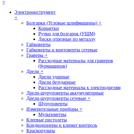
×
Электроинструмент
+
Болгарки (Угловые шлифмашины)
+
Корщетки
Ручки для болгарок (УШМ)
Диски отрезные по металлу
Гайковерты
Гайковерты и винтоверты сетевые
Граверы
+
Рассходные материалы для граверов
(бурмашинок)
Дрели
+
Дрели ударные
Дрели безударные
Рассходные материалы к электродрелям
Дрели-шуруповерты аккумуляторные
Дрели-шуруповерты сетевые
+
Шуруповерты
Измерительные приборы
+
Мультиметры
Клеевые пистолеты
Кондиционеры и климат контроль
Краскопульты