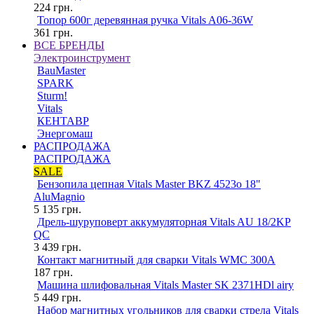
224
грн.
Топор 600г деревянная ручка Vitals A06-36W
361
грн.
ВСЕ БРЕНДЫ
Электроинструмент
BauMaster
SPARK
Sturm!
Vitals
КЕНТАВР
Энергомаш
РАСПРОДАЖА
РАСПРОДАЖА
SALE
Бензопила цепная Vitals Master BKZ 4523o 18"
AluMagnio
5 135
грн.
Дрель-шуруповерт аккумуляторная Vitals AU 18/2KP
QC
3 439
грн.
Контакт магнитный для сварки Vitals WMC 300A
187
грн.
Машина шлифовальная Vitals Master SK 2371HDl airy
5 449
грн.
Набор магнитных угольников для сварки стрела Vitals