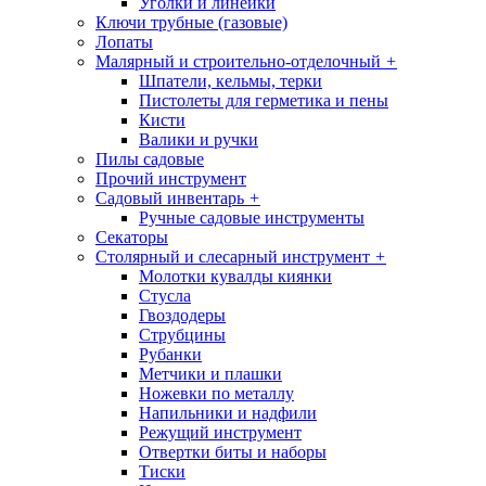
Уголки и линейки
Ключи трубные (газовые)
Лопаты
Малярный и строительно-отделочный
+
Шпатели, кельмы, терки
Пистолеты для герметика и пены
Кисти
Валики и ручки
Пилы садовые
Прочий инструмент
Садовый инвентарь
+
Ручные садовые инструменты
Секаторы
Столярный и слесарный инструмент
+
Молотки кувалды киянки
Стусла
Гвоздодеры
Струбцины
Рубанки
Метчики и плашки
Ножевки по металлу
Напильники и надфили
Режущий инструмент
Отвертки биты и наборы
Тиски