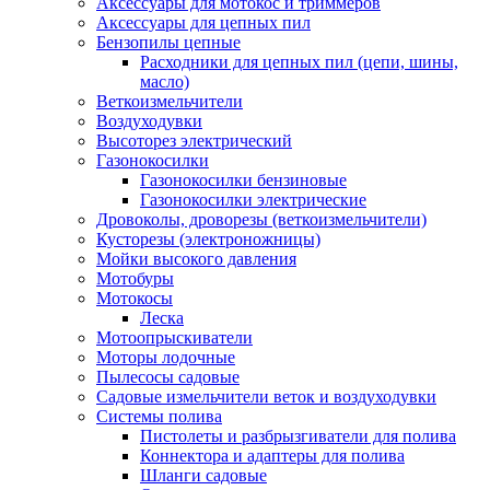
Аксессуары для мотокос и триммеров
Аксессуары для цепных пил
Бензопилы цепные
Расходники для цепных пил (цепи, шины,
масло)
Веткоизмельчители
Воздуходувки
Высоторез электрический
Газонокосилки
Газонокосилки бензиновые
Газонокосилки электрические
Дровоколы, дроворезы (веткоизмельчители)
Кусторезы (электроножницы)
Мойки высокого давления
Мотобуры
Мотокосы
Леска
Мотоопрыскиватели
Моторы лодочные
Пылесосы садовые
Садовые измельчители веток и воздуходувки
Системы полива
Пистолеты и разбрызгиватели для полива
Коннектора и адаптеры для полива
Шланги садовые