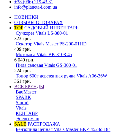
+38 (096) 219 43 31
info@planeta-i.com.ua
НОВИНКИ
ОТЗЫВЫ О ТОВАРАХ
TOP
САДОВЫЙ ИНВЕНТАРЬ
Сучкорез Vitals LS-380-01
323
грн.
Секатор Vitals Master PS-200-01HD
409
грн.
Мотокоса Vitals BK 3108-4a
6 049
грн.
Пила садовая Vitals GS-300-01
224
грн.
Топор 600г деревянная ручка Vitals A06-36W
361
грн.
ВСЕ БРЕНДЫ
BauMaster
SPARK
Sturm!
Vitals
КЕНТАВР
Энергомаш
SALE
РАСПРОДАЖА
Бензопила цепная Vitals Master BKZ 4523o 18"