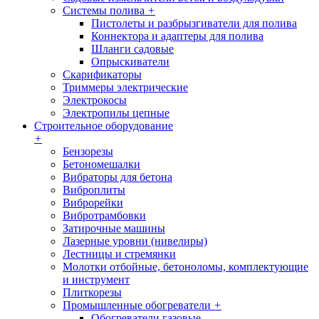
Системы полива
+
Пистолеты и разбрызгиватели для полива
Коннектора и адаптеры для полива
Шланги садовые
Опрыскиватели
Скарификаторы
Триммеры электрические
Электрокосы
Электропилы цепные
Строительное оборудование
+
Бензорезы
Бетономешалки
Вибраторы для бетона
Виброплиты
Виброрейки
Вибротрамбовки
Затирочные машины
Лазерные уровни (нивелиры)
Лестницы и стремянки
Молотки отбойные, бетоноломы, комплектующие
и инструмент
Плиткорезы
Промышленные обогреватели
+
Обогреватели газовые