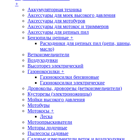
+
Аккумуляторная техника
Аксессуары для моек высокого давления
Аксессуары для мотобуров
Аксессуары для мотокос и триммеров
Аксессуары для цепных пил
Бензопилы цепные
+
Расходники для цепных пил (цепи, шины,
масло)
Веткоизмельчители
Воздуходувки
Высоторез электрический
Газонокосилки
+
Газонокосилки бензиновые
Газонокосилки электрические
Дровоколы, дроворезы (веткоизмельчители)
Кусторезы (электроножницы)
Мойки высокого давления
Мотобуры
Мотокосы
+
Леска
Мотоопрыскиватели
Моторы лодочные
Пылесосы садовые
Садовые измельчители веток и воздуходувки