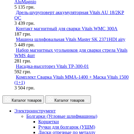
AluMagnio
5 135
грн.
Дрель-шуруповерт аккумуляторная Vitals AU 18/2KP
QC
3 439
грн.
Контакт магнитный для сварки Vitals WMC 300A
187
грн.
Машина шлифовальная Vitals Master SK 2371HDl airy
5 449
грн.
Набор магнитных угольников для сварки стрела Vitals
WMS 4шт
281
грн.
Насадка-высоторез Vitals TP-300-01
592
грн.
Комплект Сварка Vitals MMA-1400 + Маска Vitals 1500
(1+1)
3 504
грн.
Каталог товаров
Каталог товаров
Электроинструмент
Болгарки (Угловые шлифмашины)
Корщетки
Ручки для болгарок (УШМ)
Диски отрезные по металлу