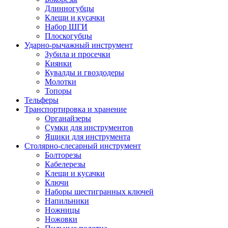
Длинногубцы
Клещи и кусачки
Набор ШГИ
Плоскогубцы
Ударно-рычажный инструмент
Зубила и просечки
Киянки
Кувалды и гвоздодеры
Молотки
Топоры
Тельферы
Транспортировка и хранение
Органайзеры
Сумки для инструментов
Ящики для инструмента
Столярно-слесарный инструмент
Болторезы
Кабелерезы
Клещи и кусачки
Ключи
Наборы шестигранных ключей
Напильники
Ножницы
Ножовки