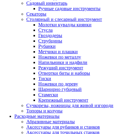
Садовый инвентарь
Ручные садовые инструменты
Секаторы
Столярный и слесарный инструмент
Молотки кувалды киянки
Стусла
Гвоздодеры
Струбцины
Рубанки
Метчики и плашки
Ножевки по металлу
Напильники и надфили
Режущий инструмент
Отвертки биты и наборы
Тиски
Ножевки по дереву
Шарнирно губцевый
Стамески
Крепежный инструмент
Сучкорезы, ножницы для живой изгороди
Топоры и колуны
Расходные материалы
Абразивные материалы
Аксессуары для рубанков и станков
Аксессуары для точильных станков