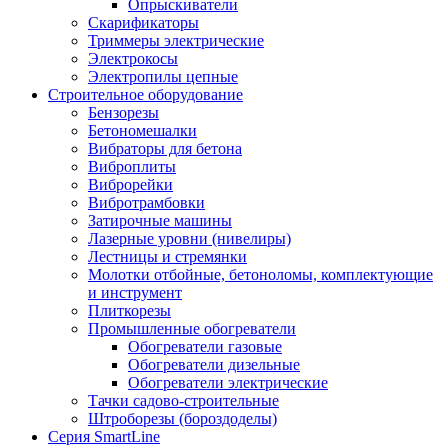
Опрыскиватели
Скарификаторы
Триммеры электрические
Электрокосы
Электропилы цепные
Строительное оборудование
Бензорезы
Бетономешалки
Вибраторы для бетона
Виброплиты
Виброрейки
Вибротрамбовки
Затирочные машины
Лазерные уровни (нивелиры)
Лестницы и стремянки
Молотки отбойные, бетоноломы, комплектующие
и инструмент
Плиткорезы
Промышленные обогреватели
Обогреватели газовые
Обогреватели дизельные
Обогреватели электрические
Тачки садово-строительные
Штроборезы (бороздоделы)
Серия SmartLine