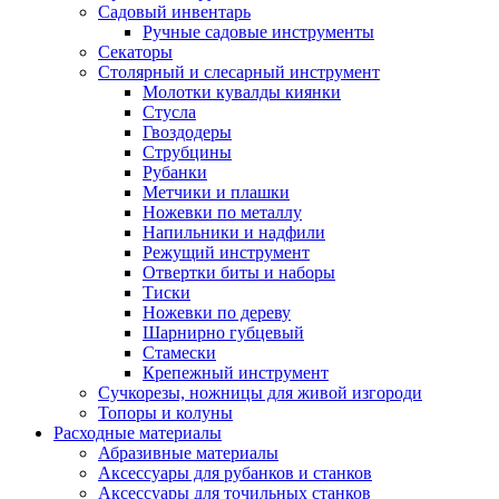
Садовый инвентарь
Ручные садовые инструменты
Секаторы
Столярный и слесарный инструмент
Молотки кувалды киянки
Стусла
Гвоздодеры
Струбцины
Рубанки
Метчики и плашки
Ножевки по металлу
Напильники и надфили
Режущий инструмент
Отвертки биты и наборы
Тиски
Ножевки по дереву
Шарнирно губцевый
Стамески
Крепежный инструмент
Сучкорезы, ножницы для живой изгороди
Топоры и колуны
Расходные материалы
Абразивные материалы
Аксессуары для рубанков и станков
Аксессуары для точильных станков