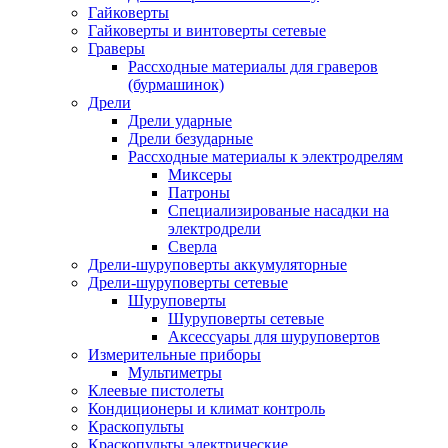
Гайковерты
Гайковерты и винтоверты сетевые
Граверы
Рассходные материалы для граверов
(бурмашинок)
Дрели
Дрели ударные
Дрели безударные
Рассходные материалы к электродрелям
Миксеры
Патроны
Специализированые насадки на
электродрели
Сверла
Дрели-шуруповерты аккумуляторные
Дрели-шуруповерты сетевые
Шуруповерты
Шуруповерты сетевые
Аксессуары для шуруповертов
Измерительные приборы
Мультиметры
Клеевые пистолеты
Кондиционеры и климат контроль
Краскопульты
Краскопульты электрические