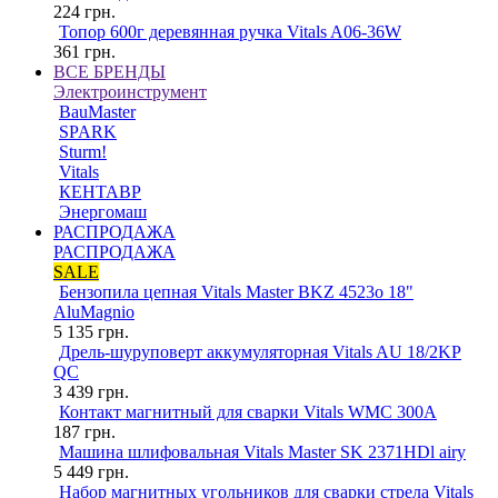
224
грн.
Топор 600г деревянная ручка Vitals A06-36W
361
грн.
ВСЕ БРЕНДЫ
Электроинструмент
BauMaster
SPARK
Sturm!
Vitals
КЕНТАВР
Энергомаш
РАСПРОДАЖА
РАСПРОДАЖА
SALE
Бензопила цепная Vitals Master BKZ 4523o 18"
AluMagnio
5 135
грн.
Дрель-шуруповерт аккумуляторная Vitals AU 18/2KP
QC
3 439
грн.
Контакт магнитный для сварки Vitals WMC 300A
187
грн.
Машина шлифовальная Vitals Master SK 2371HDl airy
5 449
грн.
Набор магнитных угольников для сварки стрела Vitals