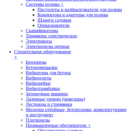
Системы полива
+
Пистолеты и разбрызгиватели для полива
Коннектора и адаптеры для полива
Шланги садовые
Опрыскиватели
Скарификаторы
Триммеры электрические
Электрокосы
Электропилы цепные
Строительное оборудование
+
Бензорезы
Бетономешалки
Вибраторы для бетона
Виброплиты
Виброрейки
Вибротрамбовки
Затирочные машины
Лазерные уровни (нивелиры)
Лестницы и стремянки
Молотки отбойные, бетоноломы, комплектующие
и инструмент
Плиткорезы
Промышленные обогреватели
+
Обогреватели газовые