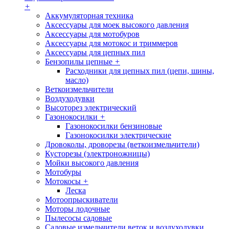
+
Аккумуляторная техника
Аксессуары для моек высокого давления
Аксессуары для мотобуров
Аксессуары для мотокос и триммеров
Аксессуары для цепных пил
Бензопилы цепные
+
Расходники для цепных пил (цепи, шины,
масло)
Веткоизмельчители
Воздуходувки
Высоторез электрический
Газонокосилки
+
Газонокосилки бензиновые
Газонокосилки электрические
Дровоколы, дроворезы (веткоизмельчители)
Кусторезы (электроножницы)
Мойки высокого давления
Мотобуры
Мотокосы
+
Леска
Мотоопрыскиватели
Моторы лодочные
Пылесосы садовые
Садовые измельчители веток и воздуходувки