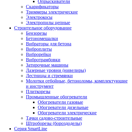
Опрыскиватели
Скарификаторы
Триммеры электрические
Электрокосы
Электропилы цепные
Строительное оборудование
Бензорезы
Бетономешалки
Вибраторы для бетона
Виброплиты
Виброрейки
Вибротрамбовки
Затирочные машины
Лазерные уровни (нивелиры)
Лестницы и стремянки
Молотки отбойные, бетоноломы, комплектующие
и инструмент
Плиткорезы
Промышленные обогреватели
Обогреватели газовые
Обогреватели дизельные
Обогреватели электрические
Тачки садово-строительные
Штроборезы (бороздоделы)
Серия SmartLine