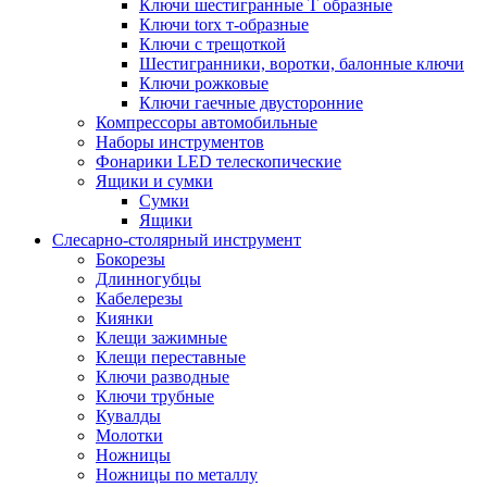
Ключи шестигранные Т образные
Ключи torx т-образные
Ключи с трещоткой
Шестигранники, воротки, балонные ключи
Ключи рожковые
Ключи гаечные двусторонние
Компрессоры автомобильные
Наборы инструментов
Фонарики LED телескопические
Ящики и сумки
Сумки
Ящики
Cлесарно-столярный инструмент
Бокорезы
Длинногубцы
Кабелерезы
Киянки
Клещи зажимные
Клещи переставные
Ключи разводные
Ключи трубные
Кувалды
Молотки
Ножницы
Ножницы по металлу