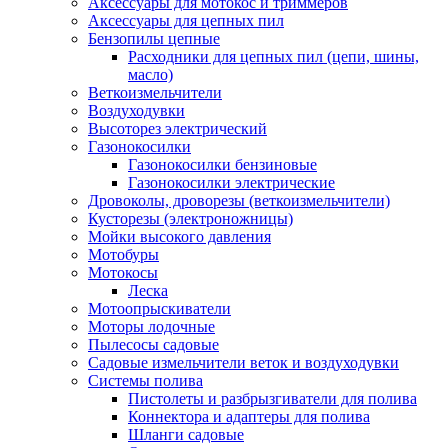
Аксессуары для мотокос и триммеров
Аксессуары для цепных пил
Бензопилы цепные
Расходники для цепных пил (цепи, шины,
масло)
Веткоизмельчители
Воздуходувки
Высоторез электрический
Газонокосилки
Газонокосилки бензиновые
Газонокосилки электрические
Дровоколы, дроворезы (веткоизмельчители)
Кусторезы (электроножницы)
Мойки высокого давления
Мотобуры
Мотокосы
Леска
Мотоопрыскиватели
Моторы лодочные
Пылесосы садовые
Садовые измельчители веток и воздуходувки
Системы полива
Пистолеты и разбрызгиватели для полива
Коннектора и адаптеры для полива
Шланги садовые