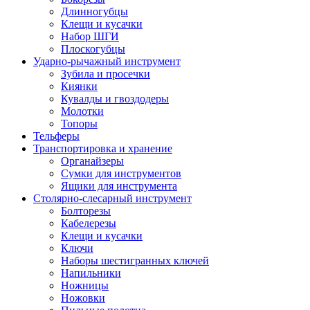
Длинногубцы
Клещи и кусачки
Набор ШГИ
Плоскогубцы
Ударно-рычажный инструмент
Зубила и просечки
Киянки
Кувалды и гвоздодеры
Молотки
Топоры
Тельферы
Транспортировка и хранение
Органайзеры
Сумки для инструментов
Ящики для инструмента
Столярно-слесарный инструмент
Болторезы
Кабелерезы
Клещи и кусачки
Ключи
Наборы шестигранных ключей
Напильники
Ножницы
Ножовки