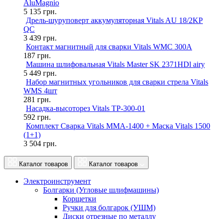
AluMagnio
5 135
грн.
Дрель-шуруповерт аккумуляторная Vitals AU 18/2KP
QC
3 439
грн.
Контакт магнитный для сварки Vitals WMC 300A
187
грн.
Машина шлифовальная Vitals Master SK 2371HDl airy
5 449
грн.
Набор магнитных угольников для сварки стрела Vitals
WMS 4шт
281
грн.
Насадка-высоторез Vitals TP-300-01
592
грн.
Комплект Сварка Vitals MMA-1400 + Маска Vitals 1500
(1+1)
3 504
грн.
Каталог товаров
Каталог товаров
Электроинструмент
Болгарки (Угловые шлифмашины)
Корщетки
Ручки для болгарок (УШМ)
Диски отрезные по металлу