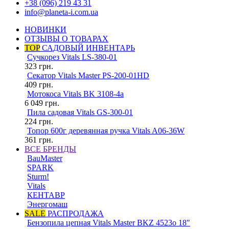
+38 (096) 219 43 31
info@planeta-i.com.ua
НОВИНКИ
ОТЗЫВЫ О ТОВАРАХ
TOP
САДОВЫЙ ИНВЕНТАРЬ
Сучкорез Vitals LS-380-01
323
грн.
Секатор Vitals Master PS-200-01HD
409
грн.
Мотокоса Vitals BK 3108-4a
6 049
грн.
Пила садовая Vitals GS-300-01
224
грн.
Топор 600г деревянная ручка Vitals A06-36W
361
грн.
ВСЕ БРЕНДЫ
BauMaster
SPARK
Sturm!
Vitals
КЕНТАВР
Энергомаш
SALE
РАСПРОДАЖА
Бензопила цепная Vitals Master BKZ 4523o 18"