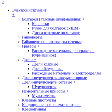
×
Электроинструмент
+
Болгарки (Угловые шлифмашины)
+
Корщетки
Ручки для болгарок (УШМ)
Диски отрезные по металлу
Гайковерты
Гайковерты и винтоверты сетевые
Граверы
+
Рассходные материалы для граверов
(бурмашинок)
Дрели
+
Дрели ударные
Дрели безударные
Рассходные материалы к электродрелям
Дрели-шуруповерты аккумуляторные
Дрели-шуруповерты сетевые
+
Шуруповерты
Измерительные приборы
+
Мультиметры
Клеевые пистолеты
Кондиционеры и климат контроль
Краскопульты