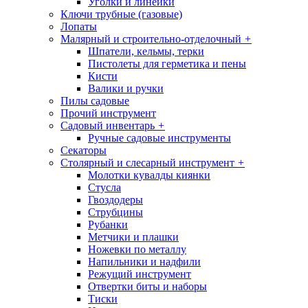
Уголки и линейки
Ключи трубные (газовые)
Лопаты
Малярный и строительно-отделочный
+
Шпатели, кельмы, терки
Пистолеты для герметика и пены
Кисти
Валики и ручки
Пилы садовые
Прочий инструмент
Садовый инвентарь
+
Ручные садовые инструменты
Секаторы
Столярный и слесарный инструмент
+
Молотки кувалды киянки
Стусла
Гвоздодеры
Струбцины
Рубанки
Метчики и плашки
Ножевки по металлу
Напильники и надфили
Режущий инструмент
Отвертки биты и наборы
Тиски