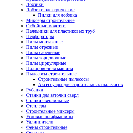
Лобзики
Лобзики электрические
Пилки для лобзика
Миксеры строительные
Отбойные молотки
Паяльники для пластиковых труб
Перфораторы
Пилы монтажные
Пилы отрезные
Пилы сабельные
Пилы торцовочные
Пилы циркулярные
Полировочная машина
Пылесосы строительные
Строительные пылесосы
Аксессуары для строительных пылесосов
Рубанки
Станки для заточки сверл
Станки сверлильные
Степлеры
Строительные миксеры
Угловые шлифмашины
Удлиннители
Фены строительные
Фрезеры