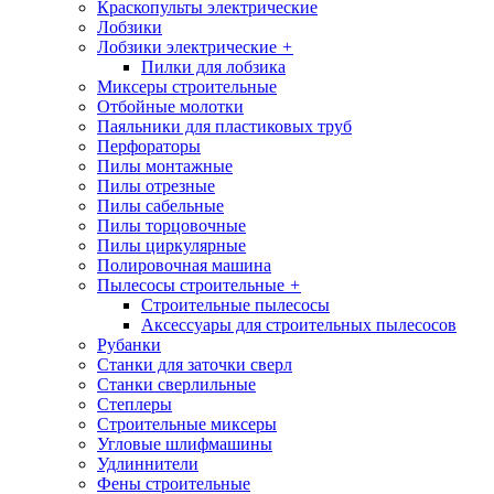
Краскопульты электрические
Лобзики
Лобзики электрические
+
Пилки для лобзика
Миксеры строительные
Отбойные молотки
Паяльники для пластиковых труб
Перфораторы
Пилы монтажные
Пилы отрезные
Пилы сабельные
Пилы торцовочные
Пилы циркулярные
Полировочная машина
Пылесосы строительные
+
Строительные пылесосы
Аксессуары для строительных пылесосов
Рубанки
Станки для заточки сверл
Станки сверлильные
Степлеры
Строительные миксеры
Угловые шлифмашины
Удлиннители
Фены строительные