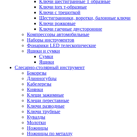
Ключи шестигранные Т образные
Ключи torx т-образные
Ключи с трещоткой
Шестигранники, воротки, балонные ключи
Ключи рожковые
Ключи гаечные двусторонние
Компрессоры автомобильные
Наборы инструментов
Фонарики LED телескопические
Ящики и сумки
Сумки
Ящики
Cлесарно-столярный инструмент
Бокорезы
Длинногубцы
Кабелерезы
Киянки
Клещи зажимные
Клещи переставные
Ключи разводные
Ключи трубные
Кувалды
Молотки
Ножницы
Ножницы по металлу