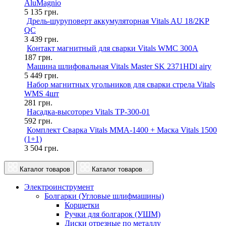
AluMagnio
5 135
грн.
Дрель-шуруповерт аккумуляторная Vitals AU 18/2KP
QC
3 439
грн.
Контакт магнитный для сварки Vitals WMC 300A
187
грн.
Машина шлифовальная Vitals Master SK 2371HDl airy
5 449
грн.
Набор магнитных угольников для сварки стрела Vitals
WMS 4шт
281
грн.
Насадка-высоторез Vitals TP-300-01
592
грн.
Комплект Сварка Vitals MMA-1400 + Маска Vitals 1500
(1+1)
3 504
грн.
Каталог товаров
Каталог товаров
Электроинструмент
Болгарки (Угловые шлифмашины)
Корщетки
Ручки для болгарок (УШМ)
Диски отрезные по металлу