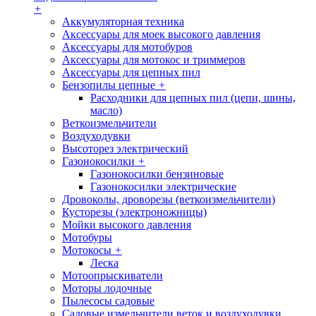
+
Аккумуляторная техника
Аксессуары для моек высокого давления
Аксессуары для мотобуров
Аксессуары для мотокос и триммеров
Аксессуары для цепных пил
Бензопилы цепные
+
Расходники для цепных пил (цепи, шины,
масло)
Веткоизмельчители
Воздуходувки
Высоторез электрический
Газонокосилки
+
Газонокосилки бензиновые
Газонокосилки электрические
Дровоколы, дроворезы (веткоизмельчители)
Кусторезы (электроножницы)
Мойки высокого давления
Мотобуры
Мотокосы
+
Леска
Мотоопрыскиватели
Моторы лодочные
Пылесосы садовые
Садовые измельчители веток и воздуходувки