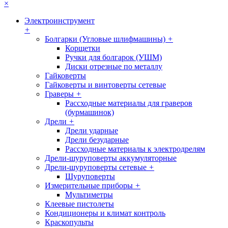
×
Электроинструмент
+
Болгарки (Угловые шлифмашины)
+
Корщетки
Ручки для болгарок (УШМ)
Диски отрезные по металлу
Гайковерты
Гайковерты и винтоверты сетевые
Граверы
+
Рассходные материалы для граверов
(бурмашинок)
Дрели
+
Дрели ударные
Дрели безударные
Рассходные материалы к электродрелям
Дрели-шуруповерты аккумуляторные
Дрели-шуруповерты сетевые
+
Шуруповерты
Измерительные приборы
+
Мультиметры
Клеевые пистолеты
Кондиционеры и климат контроль
Краскопульты