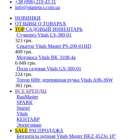
+38 (096) 219 43 31
info@planeta-i.com.ua
НОВИНКИ
ОТЗЫВЫ О ТОВАРАХ
TOP
САДОВЫЙ ИНВЕНТАРЬ
Сучкорез Vitals LS-380-01
323
грн.
Секатор Vitals Master PS-200-01HD
409
грн.
Мотокоса Vitals BK 3108-4a
6 049
грн.
Пила садовая Vitals GS-300-01
224
грн.
Топор 600г деревянная ручка Vitals A06-36W
361
грн.
ВСЕ БРЕНДЫ
BauMaster
SPARK
Sturm!
Vitals
КЕНТАВР
Энергомаш
SALE
РАСПРОДАЖА
Бензопила цепная Vitals Master BKZ 4523o 18"