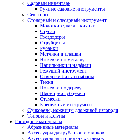
Садовый инвентарь
Ручные садовые инструменты
Секаторы
Столярный и слесарный инструмент
Молотки кувалды киянки
Стусла
Гвоздодеры
Струбцины
Рубанки
Метчики и плашки
Ножевки по металлу
Напильники и надфили
Режущий инструмент
Отвертки биты и наборы
Тиски
Ножевки по дереву
Шарнирно губцевый
Стамески
Крепежный инструмент
Сучкорезы, ножницы для живой изгороди
Топоры и колуны
Расходные материалы
Абразивные материалы
Аксессуары для рубанков и станков
Аксессуары для точильных станков