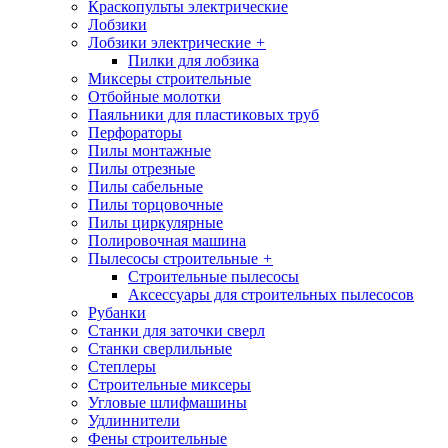
Краскопульты электрические
Лобзики
Лобзики электрические
+
Пилки для лобзика
Миксеры строительные
Отбойные молотки
Паяльники для пластиковых труб
Перфораторы
Пилы монтажные
Пилы отрезные
Пилы сабельные
Пилы торцовочные
Пилы циркулярные
Полировочная машина
Пылесосы строительные
+
Строительные пылесосы
Аксессуары для строительных пылесосов
Рубанки
Станки для заточки сверл
Станки сверлильные
Степлеры
Строительные миксеры
Угловые шлифмашины
Удлиннители
Фены строительные