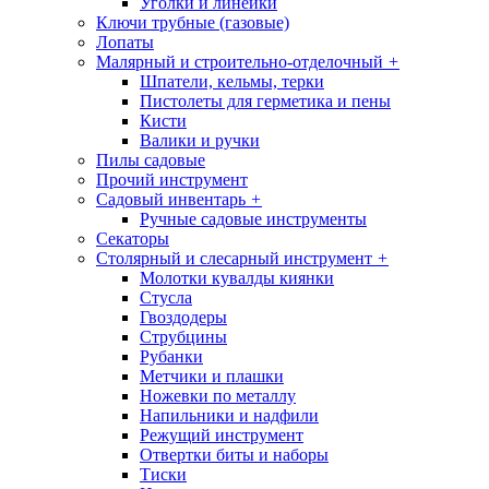
Уголки и линейки
Ключи трубные (газовые)
Лопаты
Малярный и строительно-отделочный
+
Шпатели, кельмы, терки
Пистолеты для герметика и пены
Кисти
Валики и ручки
Пилы садовые
Прочий инструмент
Садовый инвентарь
+
Ручные садовые инструменты
Секаторы
Столярный и слесарный инструмент
+
Молотки кувалды киянки
Стусла
Гвоздодеры
Струбцины
Рубанки
Метчики и плашки
Ножевки по металлу
Напильники и надфили
Режущий инструмент
Отвертки биты и наборы
Тиски