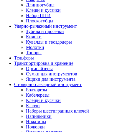
Длинногубцы
Клещи и кусачки
Набор ШГИ
Плоскогубцы
Ударно-рычажный инструмент
Зубила и просечки
Киянки
Кувалды и гвоздодеры
Молотки
Топоры
Тельферы
Транспортировка и хранение
Органайзеры
Сумки для инструментов
Ящики для инструмента
Столярно-слесарный инструмент
Болторезы
Кабелерезы
Клещи и кусачки
Ключи
Наборы шестигранных ключей
Напильники
Ножницы
Ножовки