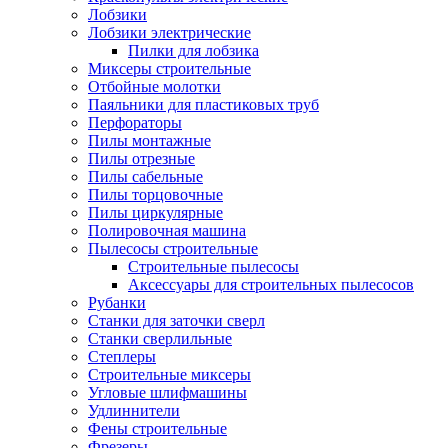
Лобзики
Лобзики электрические
Пилки для лобзика
Миксеры строительные
Отбойные молотки
Паяльники для пластиковых труб
Перфораторы
Пилы монтажные
Пилы отрезные
Пилы сабельные
Пилы торцовочные
Пилы циркулярные
Полировочная машина
Пылесосы строительные
Строительные пылесосы
Аксессуары для строительных пылесосов
Рубанки
Станки для заточки сверл
Станки сверлильные
Степлеры
Строительные миксеры
Угловые шлифмашины
Удлиннители
Фены строительные
Фрезеры