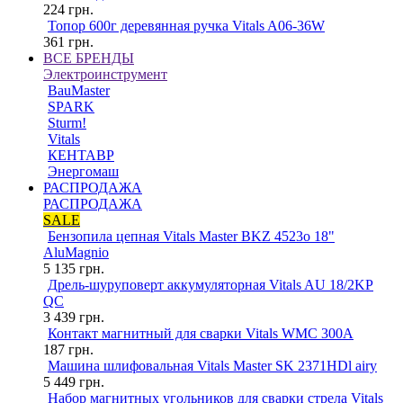
224
грн.
Топор 600г деревянная ручка Vitals A06-36W
361
грн.
ВСЕ БРЕНДЫ
Электроинструмент
BauMaster
SPARK
Sturm!
Vitals
КЕНТАВР
Энергомаш
РАСПРОДАЖА
РАСПРОДАЖА
SALE
Бензопила цепная Vitals Master BKZ 4523o 18"
AluMagnio
5 135
грн.
Дрель-шуруповерт аккумуляторная Vitals AU 18/2KP
QC
3 439
грн.
Контакт магнитный для сварки Vitals WMC 300A
187
грн.
Машина шлифовальная Vitals Master SK 2371HDl airy
5 449
грн.
Набор магнитных угольников для сварки стрела Vitals