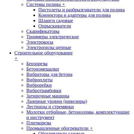
Системы полива
+
Пистолеты и разбрызгиватели для полива
Коннектора и адаптеры для полива
Шланги садовые
Опрыскиватели
Скарификаторы
Триммеры электрические
Электрокосы
Электропилы цепные
Строительное оборудование
+
Бензорезы
Бетономешалки
Вибраторы для бетона
Виброплиты
Виброрейки
Вибротрамбовки
Затирочные машины
Лазерные уровни (нивелиры)
Лестницы и стремянки
Молотки отбойные, бетоноломы, комплектующие
и инструмент
Плиткорезы
Промышленные обогреватели
+
Обогреватели газовые