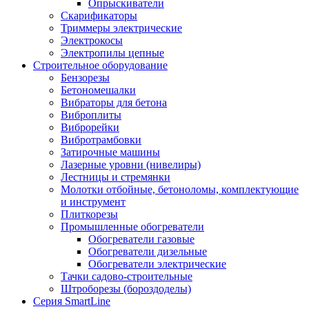
Опрыскиватели
Скарификаторы
Триммеры электрические
Электрокосы
Электропилы цепные
Строительное оборудование
Бензорезы
Бетономешалки
Вибраторы для бетона
Виброплиты
Виброрейки
Вибротрамбовки
Затирочные машины
Лазерные уровни (нивелиры)
Лестницы и стремянки
Молотки отбойные, бетоноломы, комплектующие
и инструмент
Плиткорезы
Промышленные обогреватели
Обогреватели газовые
Обогреватели дизельные
Обогреватели электрические
Тачки садово-строительные
Штроборезы (бороздоделы)
Серия SmartLine