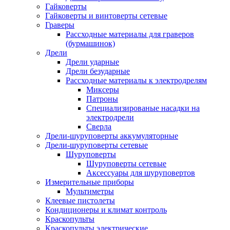
Гайковерты
Гайковерты и винтоверты сетевые
Граверы
Рассходные материалы для граверов
(бурмашинок)
Дрели
Дрели ударные
Дрели безударные
Рассходные материалы к электродрелям
Миксеры
Патроны
Специализированые насадки на
электродрели
Сверла
Дрели-шуруповерты аккумуляторные
Дрели-шуруповерты сетевые
Шуруповерты
Шуруповерты сетевые
Аксессуары для шуруповертов
Измерительные приборы
Мультиметры
Клеевые пистолеты
Кондиционеры и климат контроль
Краскопульты
Краскопульты электрические