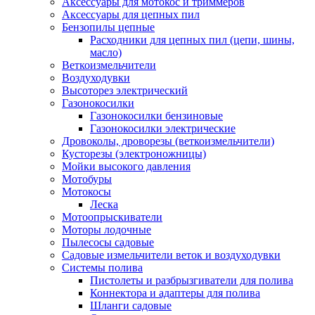
Аксессуары для мотокос и триммеров
Аксессуары для цепных пил
Бензопилы цепные
Расходники для цепных пил (цепи, шины,
масло)
Веткоизмельчители
Воздуходувки
Высоторез электрический
Газонокосилки
Газонокосилки бензиновые
Газонокосилки электрические
Дровоколы, дроворезы (веткоизмельчители)
Кусторезы (электроножницы)
Мойки высокого давления
Мотобуры
Мотокосы
Леска
Мотоопрыскиватели
Моторы лодочные
Пылесосы садовые
Садовые измельчители веток и воздуходувки
Системы полива
Пистолеты и разбрызгиватели для полива
Коннектора и адаптеры для полива
Шланги садовые