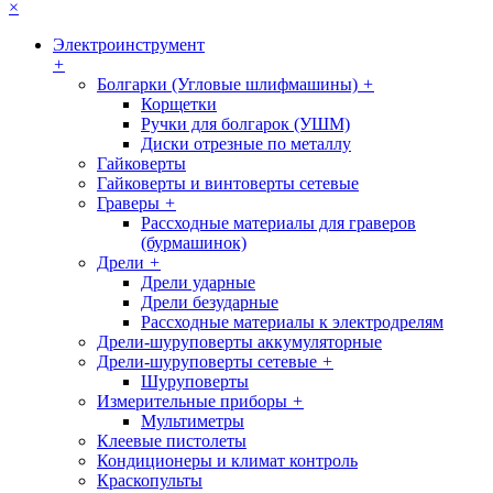
×
Электроинструмент
+
Болгарки (Угловые шлифмашины)
+
Корщетки
Ручки для болгарок (УШМ)
Диски отрезные по металлу
Гайковерты
Гайковерты и винтоверты сетевые
Граверы
+
Рассходные материалы для граверов
(бурмашинок)
Дрели
+
Дрели ударные
Дрели безударные
Рассходные материалы к электродрелям
Дрели-шуруповерты аккумуляторные
Дрели-шуруповерты сетевые
+
Шуруповерты
Измерительные приборы
+
Мультиметры
Клеевые пистолеты
Кондиционеры и климат контроль
Краскопульты