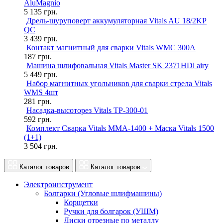
AluMagnio
5 135
грн.
Дрель-шуруповерт аккумуляторная Vitals AU 18/2KP
QC
3 439
грн.
Контакт магнитный для сварки Vitals WMC 300A
187
грн.
Машина шлифовальная Vitals Master SK 2371HDl airy
5 449
грн.
Набор магнитных угольников для сварки стрела Vitals
WMS 4шт
281
грн.
Насадка-высоторез Vitals TP-300-01
592
грн.
Комплект Сварка Vitals MMA-1400 + Маска Vitals 1500
(1+1)
3 504
грн.
Каталог товаров
Каталог товаров
Электроинструмент
Болгарки (Угловые шлифмашины)
Корщетки
Ручки для болгарок (УШМ)
Диски отрезные по металлу