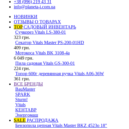
+38 (096) 219 43 31
info@planeta-i.com.ua
НОВИНКИ
ОТЗЫВЫ О ТОВАРАХ
TOP
САДОВЫЙ ИНВЕНТАРЬ
Сучкорез Vitals LS-380-01
323
грн.
Секатор Vitals Master PS-200-01HD
409
грн.
Мотокоса Vitals BK 3108-4a
6 049
грн.
Пила садовая Vitals GS-300-01
224
грн.
Топор 600г деревянная ручка Vitals A06-36W
361
грн.
ВСЕ БРЕНДЫ
BauMaster
SPARK
Sturm!
Vitals
КЕНТАВР
Энергомаш
SALE
РАСПРОДАЖА
Бензопила цепная Vitals Master BKZ 4523o 18"