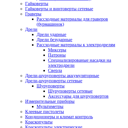
Гайковерты
Гайковерты и винтоверты сетевые
Граверы
Рассходные материалы для граверов
(бурмашинок)
Дрели
Дрели ударные
Дрели безударные
Рассходные материалы к электродрелям
Миксеры
Патроны
Специализированые насадки на
электродрели
Сверла
Дрели-шуруповерты аккумуляторные
Дрели-шуруповерты сетевые
Шуруповерты
Шуруповерты сетевые
Аксессуары для шуруповертов
Измерительные приборы
Мультиметры
Клеевые пистолеты
Кондиционеры и климат контроль
Краскопульты
Краскопульты электрические