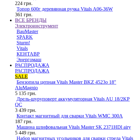
224
грн.
Топор 600г деревянная ручка Vitals A06-36W
361
грн.
ВСЕ БРЕНДЫ
Электроинструмент
BauMaster
SPARK
Sturm!
Vitals
КЕНТАВР
Энергомаш
РАСПРОДАЖА
РАСПРОДАЖА
SALE
Бензопила цепная Vitals Master BKZ 4523o 18"
AluMagnio
5 135
грн.
Дрель-шуруповерт аккумуляторная Vitals AU 18/2KP
QC
3 439
грн.
Контакт магнитный для сварки Vitals WMC 300A
187
грн.
Машина шлифовальная Vitals Master SK 2371HDl airy
5 449
грн.
Набор магнитных угольников для сварки стрела Vitals