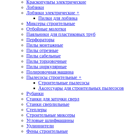
Краскопульты электрические
Лобзики
Лобзики электрические
+
Пилки для лобзика
Миксеры строительные
Отбойные молотки
Паяльники для пластиковых труб
Перфораторы
Пилы монтажные
Пилы отрезные
Пилы сабельные
Пилы торцовочные
Пилы циркулярные
Полировочная машина
Пылесосы строительные
+
Строительные пылесосы
Аксессуары для строительных пылесосов
Рубанки
Станки для заточки сверл
Станки сверлильные
Степлеры
Строительные миксеры
Угловые шлифмашины
Удлиннители
Фены строительные