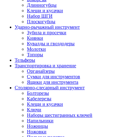
Длинногубцы
Клещи и кусачки
Набор ШГИ
Плоскогубцы
Ударно-рычажный инструмент
Зубила и просечки
Киянки
Кувалды и гвоздодеры
Молотки
Топоры
Тельферы
Транспортировка и хранение
Органайзеры
Сумки для инструментов
Ящики для инструмента
Столярно-слесарный инструмент
Болторезы
Кабелерезы
Клещи и кусачки
Ключи
Наборы шестигранных ключей
Напильники
Ножницы
Ножовки