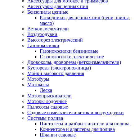
Аксессуары для мотокос и триммеров
Аксессуары для цепных пил
Бензопилы цепные
Расходники для цепных пил (цепи, шины,
масло)
Веткоизмельчители
Воздуходувки
Высоторез электрический
Газонокосилки
Газонокосилки бензиновые
Газонокосилки электрические
Дровоколы, дроворезы (веткоизмельчители)
Кусторезы (электроножницы)
Мойки высокого давления
Мотобуры
Мотокосы
Леска
Мотоопрыскиватели
Моторы лодочные
Пылесосы садовые
Садовые измельчители веток и воздуходувки
Системы полива
Пистолеты и разбрызгиватели для полива
Коннектора и адаптеры для полива
Шланги садовые