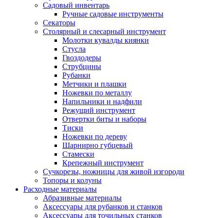
Садовый инвентарь
Ручные садовые инструменты
Секаторы
Столярный и слесарный инструмент
Молотки кувалды киянки
Стусла
Гвоздодеры
Струбцины
Рубанки
Метчики и плашки
Ножевки по металлу
Напильники и надфили
Режущий инструмент
Отвертки биты и наборы
Тиски
Ножевки по дереву
Шарнирно губцевый
Стамески
Крепежный инструмент
Сучкорезы, ножницы для живой изгороди
Топоры и колуны
Расходные материалы
Абразивные материалы
Аксессуары для рубанков и станков
Аксессуары для точильных станков