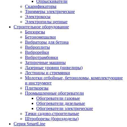
Опрыскиватели
Скарификаторы
Триммеры электрические
Электрокосы
Электропилы цепные
Строительное оборудование
Бензорезы
Бетономешалки
Вибраторы для бетона
Виброплиты
Виброрейки
Вибротрамбовки
Затирочные машины
Лазерные уровни (нивелиры)
Лестницы и стремянки
Молотки отбойные, бетоноломы, комплектующие
и инструмент
Плиткорезы
Промышленные обогреватели
Обогреватели газовые
Обогреватели дизельные
Обогреватели электрические
Тачки садово-строительные
Штроборезы (бороздоделы)
Серия SmartLine