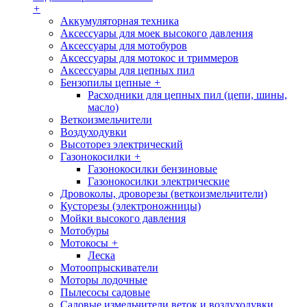
+
Аккумуляторная техника
Аксессуары для моек высокого давления
Аксессуары для мотобуров
Аксессуары для мотокос и триммеров
Аксессуары для цепных пил
Бензопилы цепные
+
Расходники для цепных пил (цепи, шины,
масло)
Веткоизмельчители
Воздуходувки
Высоторез электрический
Газонокосилки
+
Газонокосилки бензиновые
Газонокосилки электрические
Дровоколы, дроворезы (веткоизмельчители)
Кусторезы (электроножницы)
Мойки высокого давления
Мотобуры
Мотокосы
+
Леска
Мотоопрыскиватели
Моторы лодочные
Пылесосы садовые
Садовые измельчители веток и воздуходувки