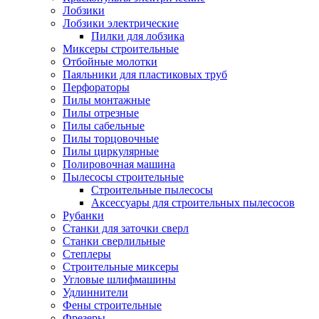
Лобзики
Лобзики электрические
Пилки для лобзика
Миксеры строительные
Отбойные молотки
Паяльники для пластиковых труб
Перфораторы
Пилы монтажные
Пилы отрезные
Пилы сабельные
Пилы торцовочные
Пилы циркулярные
Полировочная машина
Пылесосы строительные
Строительные пылесосы
Аксессуары для строительных пылесосов
Рубанки
Станки для заточки сверл
Станки сверлильные
Степлеры
Строительные миксеры
Угловые шлифмашины
Удлиннители
Фены строительные
Фрезеры