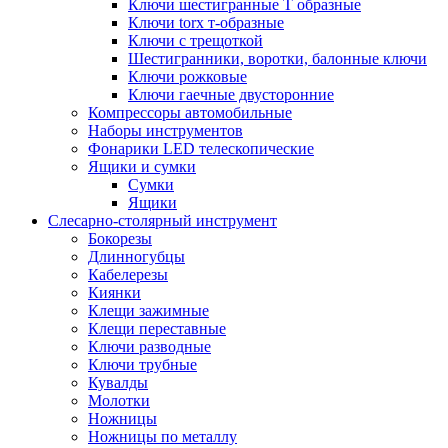
Ключи шестигранные Т образные
Ключи torx т-образные
Ключи с трещоткой
Шестигранники, воротки, балонные ключи
Ключи рожковые
Ключи гаечные двусторонние
Компрессоры автомобильные
Наборы инструментов
Фонарики LED телескопические
Ящики и сумки
Сумки
Ящики
Cлесарно-столярный инструмент
Бокорезы
Длинногубцы
Кабелерезы
Киянки
Клещи зажимные
Клещи переставные
Ключи разводные
Ключи трубные
Кувалды
Молотки
Ножницы
Ножницы по металлу