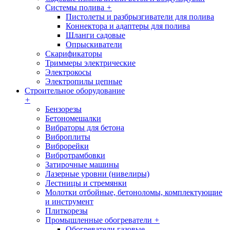
Системы полива
+
Пистолеты и разбрызгиватели для полива
Коннектора и адаптеры для полива
Шланги садовые
Опрыскиватели
Скарификаторы
Триммеры электрические
Электрокосы
Электропилы цепные
Строительное оборудование
+
Бензорезы
Бетономешалки
Вибраторы для бетона
Виброплиты
Виброрейки
Вибротрамбовки
Затирочные машины
Лазерные уровни (нивелиры)
Лестницы и стремянки
Молотки отбойные, бетоноломы, комплектующие
и инструмент
Плиткорезы
Промышленные обогреватели
+
Обогреватели газовые